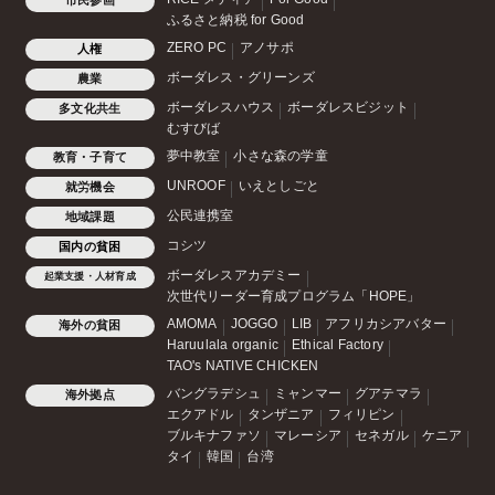
市民参画
ふるさと納税 for Good
ZERO PC
アノサポ
人権
ボーダレス・グリーンズ
農業
ボーダレスハウス
ボーダレスビジット
多文化共生
むすびば
夢中教室
小さな森の学童
教育・子育て
UNROOF
いえとしごと
就労機会
公民連携室
地域課題
コシツ
国内の貧困
ボーダレスアカデミー
起業支援・人材育成
次世代リーダー育成プログラム「HOPE」
AMOMA
JOGGO
LIB
アフリカシアバター
海外の貧困
Haruulala organic
Ethical Factory
TAO's NATIVE CHICKEN
バングラデシュ
ミャンマー
グアテマラ
海外拠点
エクアドル
タンザニア
フィリピン
ブルキナファソ
マレーシア
セネガル
ケニア
タイ
韓国
台湾