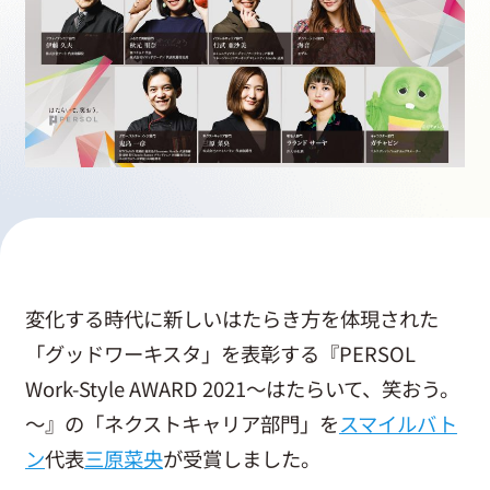
採用情報
起業家になる
アライになる
サービスを利用する
変化する時代に新しいはたらき方を体現された
イベント
「グッドワーキスタ」を表彰する『PERSOL
Work-Style AWARD 2021～はたらいて、笑おう。
～』の「ネクストキャリア部門」を
スマイルバト
プレスルーム
ン
代表
三原菜央
が受賞しました。