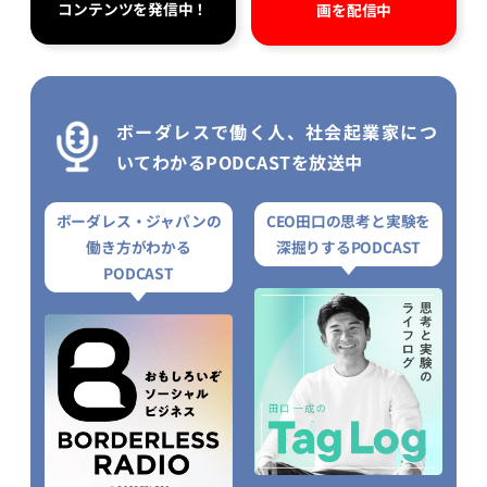
コンテンツを発信中！
画を配信中
ボーダレスで働く人、社会起業家につ
いてわかるPODCASTを放送中
ボーダレス・ジャパンの
CEO田口の思考と実験を
働き方がわかる
深掘りするPODCAST
PODCAST