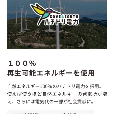
採用情報
起業家になる
アライになる
１００％
サービスを利用する
再生可能エネルギーを使用
イベント
自然エネルギー100％のハチドリ電力を採用。
使えば使うほど自然エネルギーの発電所が増
え、
さらには電気代の一部が社会貢献に。
プレスルーム