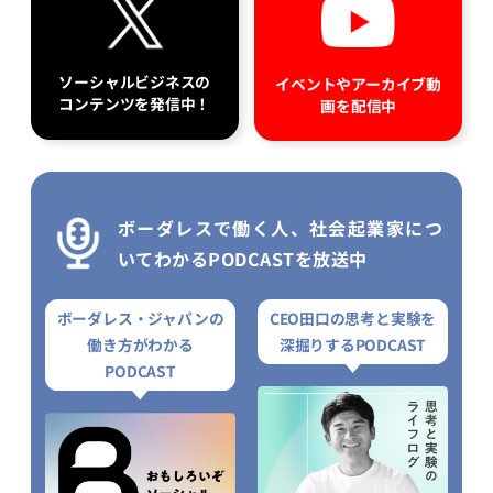
ソーシャルビジネスの
イベントやアーカイブ動
コンテンツを発信中！
画を配信中
ボーダレスで働く人、社会起業家につ
いてわかるPODCASTを放送中
ボーダレス・ジャパンの
CEO田口の思考と実験を
働き方がわかる
深掘りするPODCAST
PODCAST