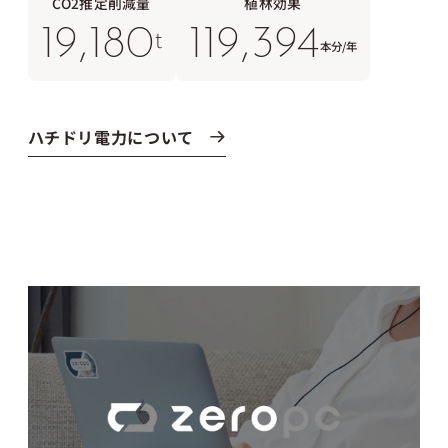
CO2推定削減量
植林効果
お問い合わせ
19,180
119,394
t
本分/年
ハチドリ電力について