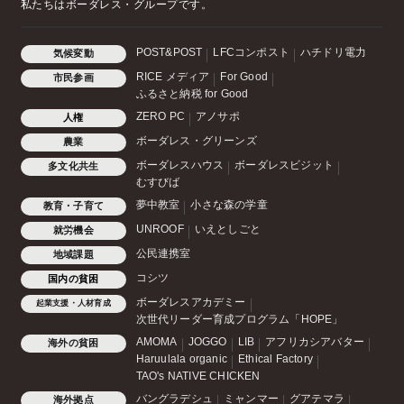
私たちはボーダレス・グループです。
POST&POST
LFCコンポスト
ハチドリ電力
気候変動
RICE メディア
For Good
市民参画
ふるさと納税 for Good
ZERO PC
アノサポ
人権
ボーダレス・グリーンズ
農業
ボーダレスハウス
ボーダレスビジット
多文化共生
むすびば
夢中教室
小さな森の学童
教育・子育て
UNROOF
いえとしごと
就労機会
公民連携室
地域課題
コシツ
国内の貧困
ボーダレスアカデミー
起業支援・人材育成
次世代リーダー育成プログラム「HOPE」
AMOMA
JOGGO
LIB
アフリカシアバター
海外の貧困
Haruulala organic
Ethical Factory
TAO's NATIVE CHICKEN
バングラデシュ
ミャンマー
グアテマラ
海外拠点