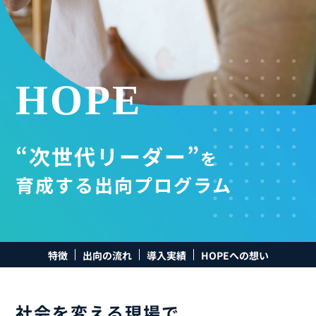
採用情報
起業家になる
HOPE
アライになる
“次世代リーダー”
を
サービスを利用する
育成する出向プログラム
イベント
特徴
出向の流れ
導入実績
HOPEへの想い
プレスルーム
社会を変える現場で