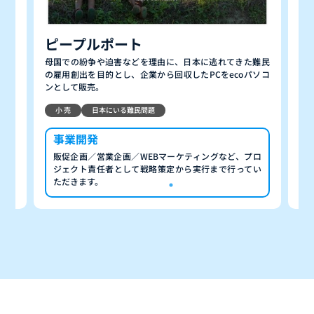
ふ
LIB
難民
2
バングラデシュの貧困層の雇用創出を目的とし、バングラ
ソコ
プ
デシュで鞄や靴などのレザー商品を生産し、日本でビジネ
デ
スマン向けの商品として販売。
小 売
貧困問題
ECサイト事業開発
ロ
戦略策定/UIUX改善/Webマーケなど、自ら課題を設定
い
し、一気通貫で遂行いただきます。