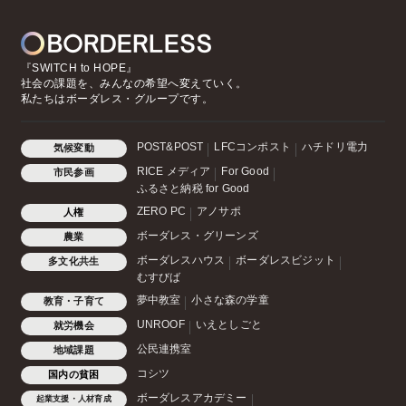
『SWITCH to HOPE』
社会の課題を、みんなの希望へ変えていく。
私たちはボーダレス・グループです。
POST&POST
LFCコンポスト
ハチドリ電力
気候変動
RICE メディア
For Good
市民参画
ふるさと納税 for Good
ZERO PC
アノサポ
人権
ボーダレス・グリーンズ
農業
ボーダレスハウス
ボーダレスビジット
多文化共生
むすびば
夢中教室
小さな森の学童
教育・子育て
UNROOF
いえとしごと
就労機会
公民連携室
地域課題
コシツ
国内の貧困
ボーダレスアカデミー
起業支援・人材育成