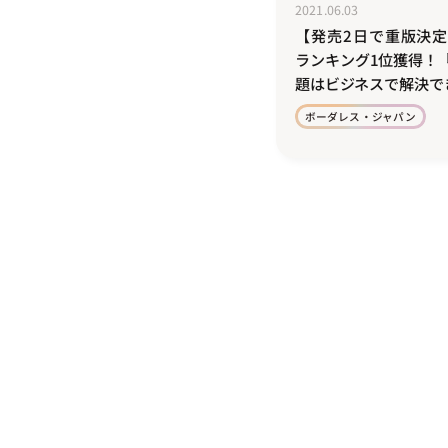
2021.06.03
【発売2日で重版決定！
ランキング1位獲得！
題はビジネスで解決で
ボーダレス・ジャパン
投
稿
ナ
ビ
ゲ
ー
シ
ョ
ン