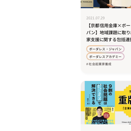
2021.07.29
【京都信用金庫×️ボ
パン】地域課題に取り
家支援に関する包括連
ボーダレス・ジャパン
ボーダレスアカデミー
# 社会起業家養成