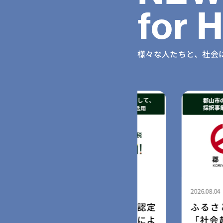
for 
様々な人たちと、社会
2026.08.04
納税forGood、福岡市認定
ふるさと納税for
ャルスタートアップ5社によ
「社会起業家加速