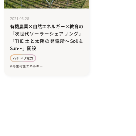
2021.06.28
有機農業×自然エネルギー×教育の
「次世代ソーラーシェアリング」
「THE 土と太陽の発電所〜Soil＆
Sun〜」開設
ハチドリ電力
# 再生可能エネルギー