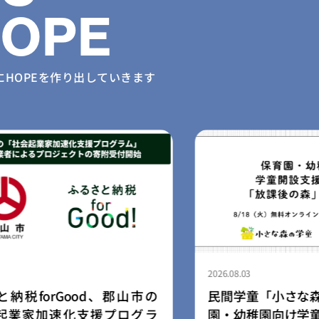
HOPE
に
HOPEを作り出していきます
2026.08.03
Good、郡山市の
民間学童「小さな森の学童」
化支援プログラ
園・幼稚園向け学童開設支援