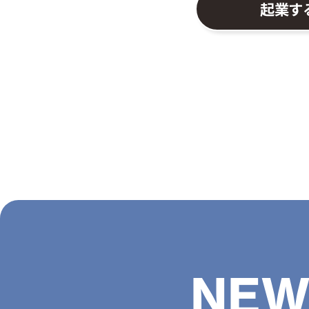
起業す
NEW