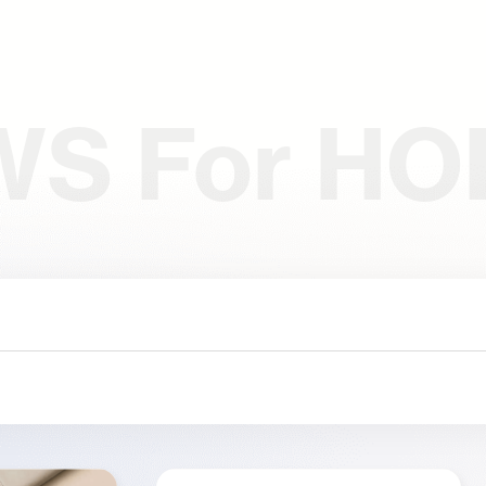
WS
For HO