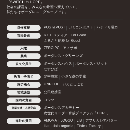
『SWITCH to HOPE』
社会の課題を、みんなの希望へ変えていく。
私たちはボーダレス・グループです。
POST&POST
LFCコンポスト
ハチドリ電力
気候変動
RICE メディア
For Good
市民参画
ふるさと納税 for Good
ZERO PC
アノサポ
人権
ボーダレス・グリーンズ
農業
ボーダレスハウス
ボーダレスビジット
多文化共生
むすびば
夢中教室
小さな森の学童
教育・子育て
UNROOF
いえとしごと
就労機会
公民連携室
地域課題
コシツ
国内の貧困
ボーダレスアカデミー
起業支援・人材育成
次世代リーダー育成プログラム「HOPE」
AMOMA
JOGGO
LIB
アフリカシアバター
海外の貧困
Haruulala organic
Ethical Factory