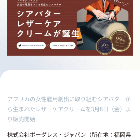
採用情報
起業家になる
アライになる
サービスを利用する
アフリカの女性雇用創出に取り組むシアバターか
イベント
ら生まれたレザーケアクリームを3月8日（金）よ
り販売開始
プレスルーム
株式会社ボーダレス・ジャパン（所在地：福岡県