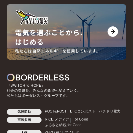
『SWITCH to HOPE』
社会の課題を、みんなの希望へ変えていく。
私たちはボーダレス・グループです。
POST&POST
LFCコンポスト
ハチドリ電力
気候変動
RICE メディア
For Good
市民参画
ふるさと納税 for Good
ZERO PC
アノサポ
人権