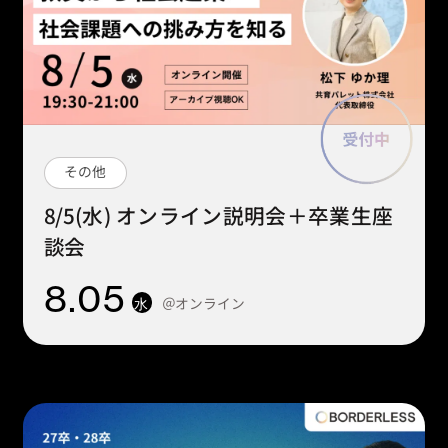
その他
8/5(水) オンライン説明会＋卒業生座
談会
8
.05
＠オンライン
水