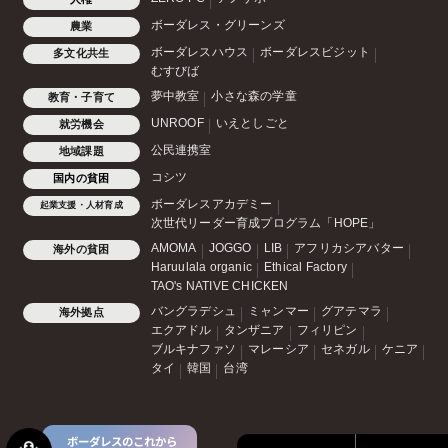
ボーダレス・グリーンズ
農業
ボーダレスハウス
ボーダレスビジット
多文化共生
むすびば
夢中教室
小さな森の学童
教育・子育て
UNROOF
いえとしごと
就労機会
公民連携室
地域課題
コシツ
国内の貧困
ボーダレスアカデミー
起業支援・人材育成
次世代リーダー育成プログラム「HOPE」
AMOMA
JOGGO
LIB
アフリカシアバター
海外の貧困
Haruulala organic
Ethical Factory
TAO's NATIVE CHICKEN
バングラデシュ
ミャンマー
グアテマラ
海外拠点
エクアドル
タンザニア
フィリピン
ブルキナファソ
マレーシア
セネガル
ケニア
タイ
韓国
台湾
ボーダレスのこれから