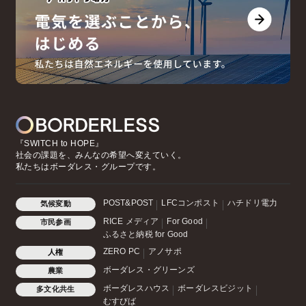
『SWITCH to HOPE』
社会の課題を、みんなの希望へ変えていく。
私たちはボーダレス・グループです。
POST&POST
LFCコンポスト
ハチドリ電力
気候変動
RICE メディア
For Good
市民参画
ふるさと納税 for Good
ZERO PC
アノサポ
人権
ボーダレス・グリーンズ
農業
ボーダレスハウス
ボーダレスビジット
多文化共生
むすびば