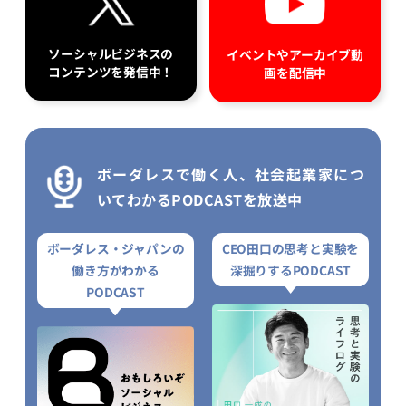
ソーシャルビジネスの
イベントやアーカイブ動
コンテンツを発信中！
画を配信中
ボーダレスで働く人、社会起業家につ
いてわかるPODCASTを放送中
ボーダレス・ジャパンの
CEO田口の思考と実験を
働き方がわかる
深掘りするPODCAST
PODCAST