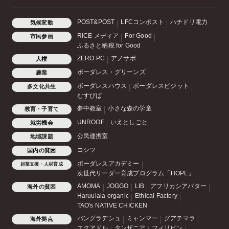
POST&POST
LFCコンポスト
ハチドリ電力
気候変動
RICE メディア
For Good
市民参画
ふるさと納税 for Good
ZERO PC
アノサポ
人権
ボーダレス・グリーンズ
農業
ボーダレスハウス
ボーダレスビジット
多文化共生
むすびば
夢中教室
小さな森の学童
教育・子育て
UNROOF
いえとしごと
就労機会
公民連携室
地域課題
コシツ
国内の貧困
ボーダレスアカデミー
起業支援・人材育成
次世代リーダー育成プログラム「HOPE」
AMOMA
JOGGO
LIB
アフリカシアバター
海外の貧困
Haruulala organic
Ethical Factory
TAO's NATIVE CHICKEN
バングラデシュ
ミャンマー
グアテマラ
海外拠点
エクアドル
タンザニア
フィリピン