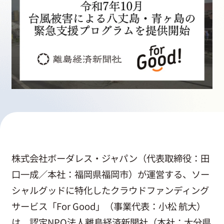
採用情報
起業家になる
アライになる
サービスを利用する
株式会社ボーダレス・ジャパン（代表取締役：田
イベント
口一成／本社：福岡県福岡市）が運営する、ソー
シャルグッドに特化したクラウドファンディング
プレスルーム
サービス「For Good」（事業代表：小松 航大）
は、認定NPO法人離島経済新聞社（本社：大分県