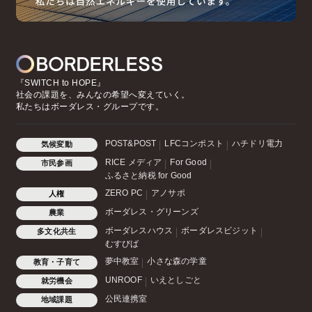
『SWITCH to HOPE』
社会の課題を、みんなの希望へ変えていく。
私たちはボーダレス・グループです。
POST&POST
LFCコンポスト
ハチドリ電力
気候変動
RICE メディア
For Good
市民参画
ふるさと納税 for Good
ZERO PC
アノサポ
人権
ボーダレス・グリーンズ
農業
ボーダレスハウス
ボーダレスビジット
多文化共生
むすびば
夢中教室
小さな森の学童
教育・子育て
UNROOF
いえとしごと
就労機会
公民連携室
地域課題