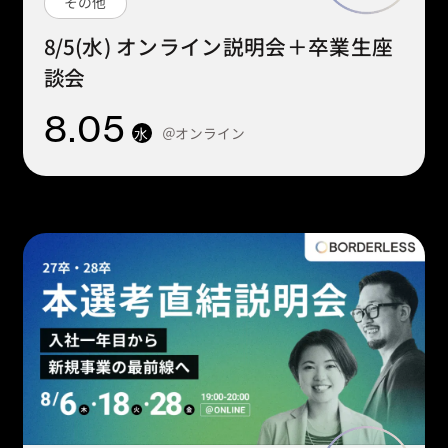
その他
8/5(水) オンライン説明会＋卒業生座
談会
8
.05
＠オンライン
水