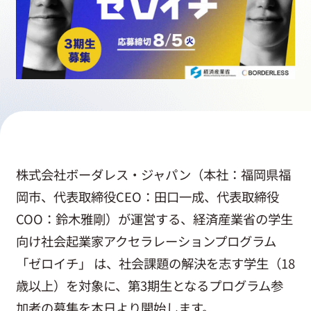
採用情報
起業家になる
アライになる
サービスを利用する
株式会社ボーダレス・ジャパン（本社：福岡県福
岡市、代表取締役CEO：田口一成、代表取締役
COO：鈴木雅剛）が運営する、経済産業省の学生
イベント
向け社会起業家アクセラレーションプログラム
「ゼロイチ」 は、社会課題の解決を志す学生（18
プレスルーム
歳以上）を対象に、第3期生となるプログラム参
加者の募集を本日より開始します。