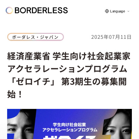
Language
2025年07月11日
ボーダレス・ジャパン
ボーダレスについて
経済産業省 学生向け社会起業家
アクセラレーションプログラム
グループの仕組み
「ゼロイチ」 第3期生の募集開
始！
ソーシャルビジネス
フェロー紹介