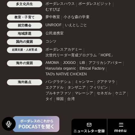
ボーダレスハウス
ボーダレスビジット
多文化共生
むすびば
夢中教室
小さな森の学童
教育・子育て
UNROOF
いえとしごと
就労機会
公民連携室
地域課題
コシツ
国内の貧困
ボーダレスアカデミー
起業支援・人材育成
次世代リーダー育成プログラム「HOPE」
AMOMA
JOGGO
LIB
アフリカシアバター
海外の貧困
Haruulala organic
Ethical Factory
TAO's NATIVE CHICKEN
バングラデシュ
ミャンマー
グアテマラ
海外拠点
エクアドル
タンザニア
フィリピン
ブルキナファソ
マレーシア
セネガル
ケニア
タイ
韓国
台湾
ボーダレスのこれから
PODCASTを聞く
ニュースレター登録