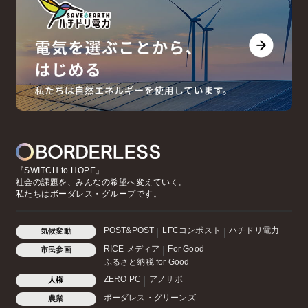
『SWITCH to HOPE』
社会の課題を、みんなの希望へ変えていく。
私たちはボーダレス・グループです。
POST&POST
LFCコンポスト
ハチドリ電力
気候変動
RICE メディア
For Good
市民参画
ふるさと納税 for Good
ZERO PC
アノサポ
人権
ボーダレス・グリーンズ
農業