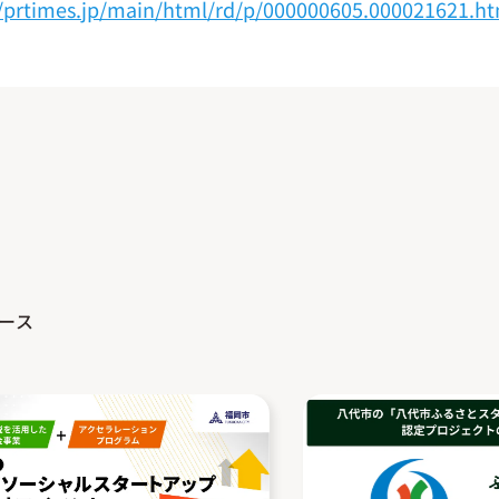
//prtimes.jp/main/html/rd/p/000000605.000021621.h
ース