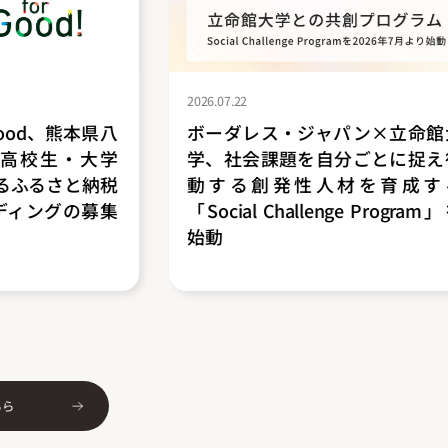
2026.07.22
2026.07.14
ボーダレス・ジャパン×立命館大
ボーダ
学、社会課題を自分ごとに捉え行
践者と
動する創発性人材を育成する
掘り共
「Social Challenge Program」を
「AFRI
始動
JICA 
を開催
ちら