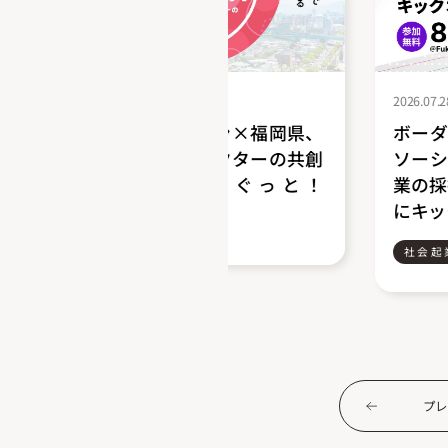
2026.07.28
・ジャパン×福岡県、
ボーダレス・ジャパン
シャルセクターの共創
ソーシャルスタートア
ム「つなぐっと！
業の採択企業11社が集結
」を始動
にキックオフイベントを
社会起業家養成
プレ