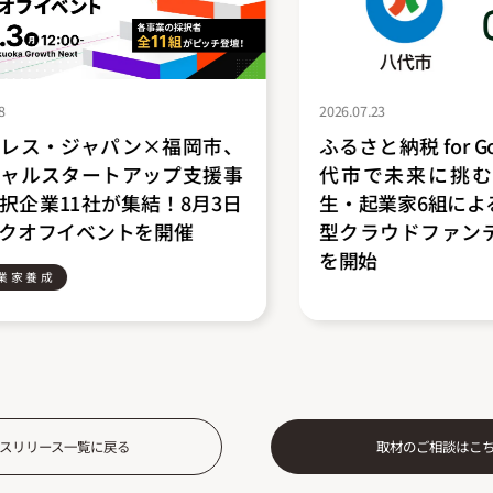
2026.07.23
×福岡市、
ふるさと納税 for Good、熊本県八
ップ支援事
代市で未来に挑む高校生・大学
！8月3日
生・起業家6組によるふるさと納税
開催
型クラウドファンディングの募集
を開始
スリリース一覧に戻る
取材のご相談はこ