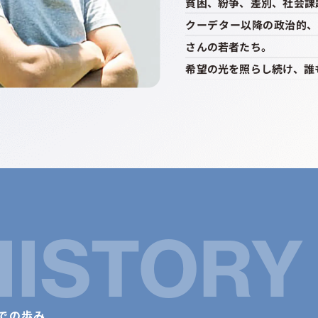
貧困、紛争、差別、社会課
クーデター以降の政治的、
さんの若者たち。
希望の光を照らし続け、誰
HISTORY
での歩み