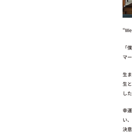
“We 
「僕
マー
生ま
生と
した
幸
い、
決意