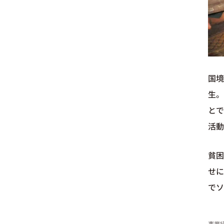
国
生。
とで
活動
貧困
せに
でソ
事業