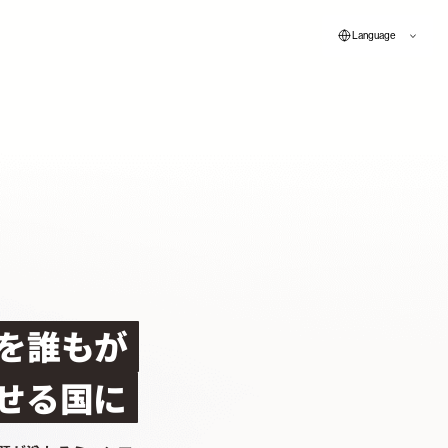
Language
を誰もが
せる国に