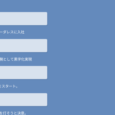
ーダレスに入社
腕として黒字化実現
をスタート。
を灯そうと決意。