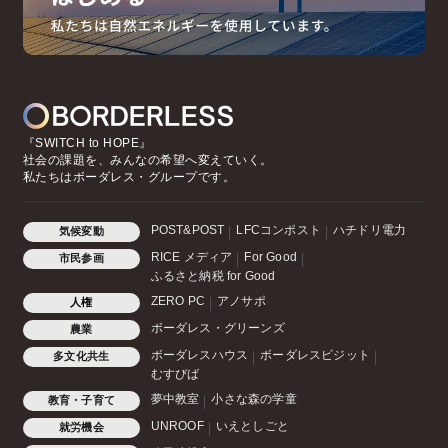
『SWITCH to HOPE』
社会の課題を、みんなの希望へ変えていく。
私たちはボーダレス・グループです。
POST&POST
LFCコンポスト
ハチドリ電力
気候変動
RICE メディア
For Good
市民参画
ふるさと納税 for Good
ZERO PC
アノサポ
人権
ボーダレス・グリーンズ
農業
ボーダレスハウス
ボーダレスビジット
多文化共生
むすびば
夢中教室
小さな森の学童
教育・子育て
UNROOF
いえとしごと
就労機会