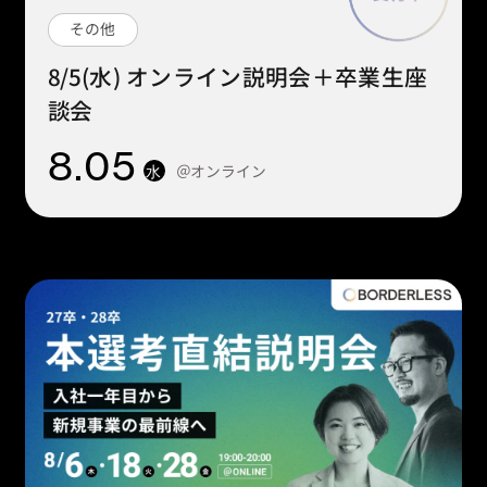
その他
8/5(水) オンライン説明会＋卒業生座
談会
8
.05
＠オンライン
水