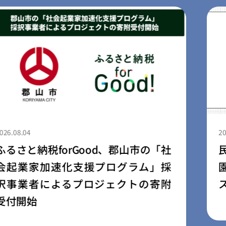
2026.08.03
民間学童「小さな森の学童」、保育
園・幼稚園向け学童開設支援サービ
ス「放課後の森」を提供開始