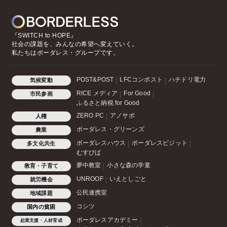
『SWITCH to HOPE』
社会の課題を、みんなの希望へ変えていく。
私たちはボーダレス・グループです。
POST&POST
LFCコンポスト
ハチドリ電力
気候変動
RICE メディア
For Good
市民参画
ふるさと納税 for Good
ZERO PC
アノサポ
人権
ボーダレス・グリーンズ
農業
ボーダレスハウス
ボーダレスビジット
多文化共生
むすびば
夢中教室
小さな森の学童
教育・子育て
UNROOF
いえとしごと
就労機会
公民連携室
地域課題
コシツ
国内の貧困
ボーダレスアカデミー
起業支援・人材育成