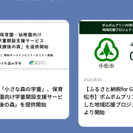
2026.08.03
森の学童」、保育
【ふるさと納税for Good×石
童開設支援サービ
松市】ポムポムプリン30周年
を提供開始
した地域応援プロジェクトを8
より開始