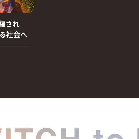
福され
る社会へ
ア