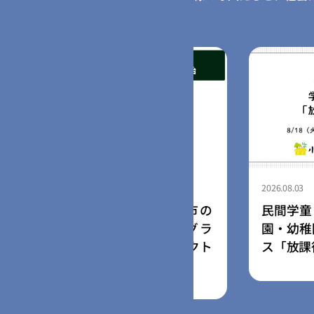
2026.08.03
と納税forGood、郡山市の
民間学童「小さな
起業家加速化支援プログラ
園・幼稚園向け学
択事業者によるプロジェクト
ス「放課後の森」
受付開始