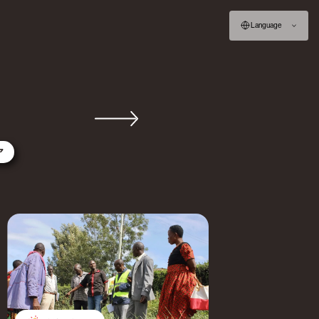
Language
ア