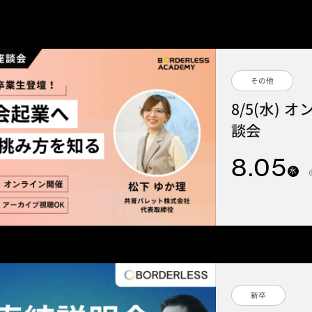
その他
8/5(水)
談会
8
.05
水
新卒