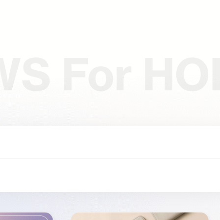
WS
For HO