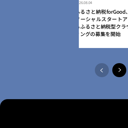
2026.08.04
納税forGood、福岡市認定
ふるさと納税for
ャルスタートアップ5社によ
「社会起業家加速
さと納税型クラウドファンデ
ム」採択事業者に
の募集を開始
の寄附受付開始