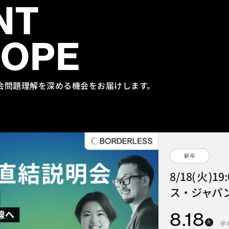
NT
HOPE
会問題理解を
深める機会をお届けします。
新卒
8/18(火)1
ス・ジャパン
8
.18
火
＠