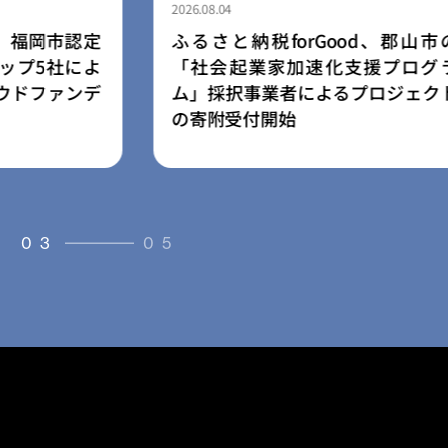
2026.08.03
Good、郡山市の
民間学童「小さな森の学童」
化支援プログラ
園・幼稚園向け学童開設支援
よるプロジェクト
ス「放課後の森」を提供開始
03
05