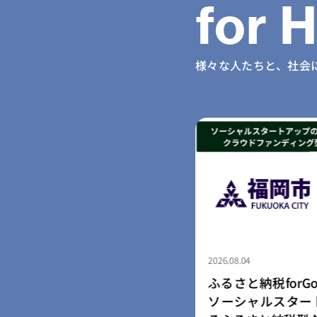
for 
様々な人たちと、社会
2026.08.04
納税forGood、福岡市認定
ふるさと納税for
ャルスタートアップ5社によ
「社会起業家加速