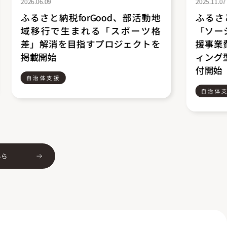
2025.11.07
2025.10.10
ふるさと納税forGood、山梨県の
ふるさと
「ソーシャルイノベーター成長支
の「ふ
援事業費補助金(クラウドファンデ
のまち
ィング型ふるさと納税)」の寄附受
付開始
付開始
自治体
自治体支援
ちら