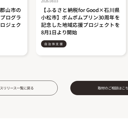
2026.06.09
od×石川県
ふるさと納税forGood、部活動地
30周年を
域移行で生まれる「スポーツ格
ジェクトを
差」解消を目指すプロジェクトを
掲載開始
自治体支援
スリリース一覧に戻る
取材のご相談はこ