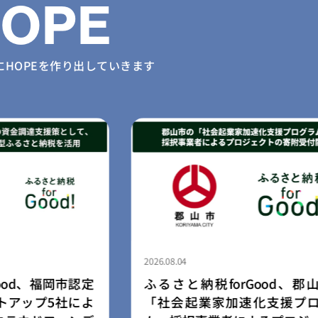
HOPE
に
HOPEを作り出していきます
2026.08.03
Good、郡山市の
民間学童「小さな森の学童」
化支援プログラ
園・幼稚園向け学童開設支援