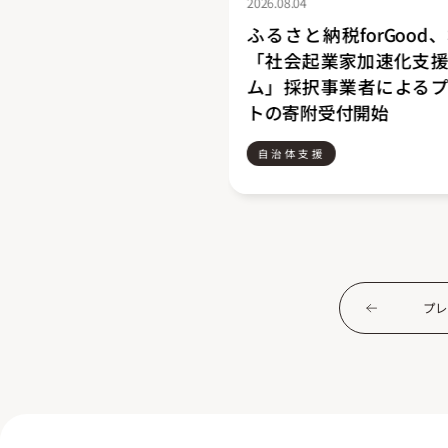
2026.08.03
forGood、郡山市の
【ふるさと納税for Go
家加速化支援プログラ
小松市】ポムポムプリン
業者によるプロジェク
記念した地域応援プロ
付開始
8月1日より開始
自治体支援
プレ