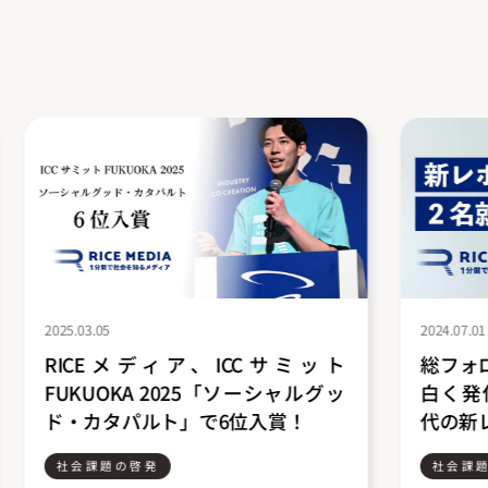
2024.07.01
2024.02.16
総フォロワー数50万人！SDGsを面
社会課
白く発信するRICEメディアにZ世
「RIC
代の新レポーターが就任
シャル
を受賞
社会課題の啓発