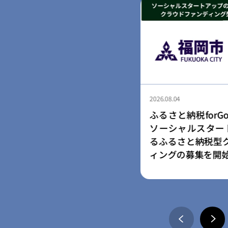
2026.08.04
納税forGood、福岡市認定
ふるさと納税for
ャルスタートアップ5社によ
「社会起業家加速
さと納税型クラウドファンデ
ム」採択事業者に
の募集を開始
の寄附受付開始