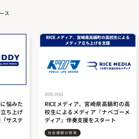
ース
2025.03.05
高鍋町の高
RICEメディア、ICCサミット
ナベゴーメ
FUKUOKA 2025「ソーシャルグッ
ート
ド・カタパルト」で6位入賞！
社会課題の啓発