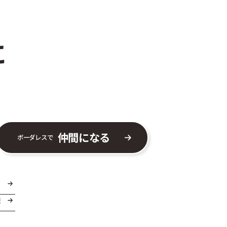
に
仲間になる
ボーダレスで
ま