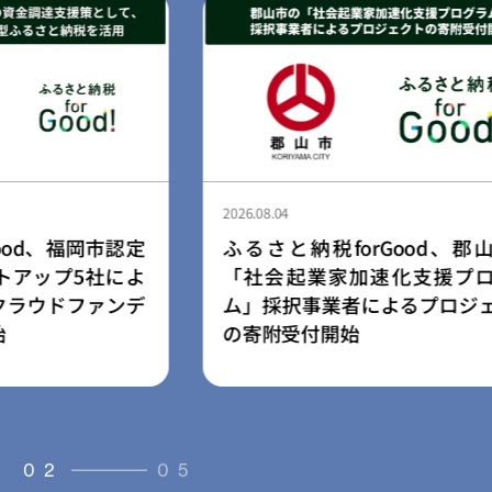
2026.08.03
Good、郡山市の
民間学童「小さな森の学童」
化支援プログラ
園・幼稚園向け学童開設支援
よるプロジェクト
ス「放課後の森」を提供開始
03
05