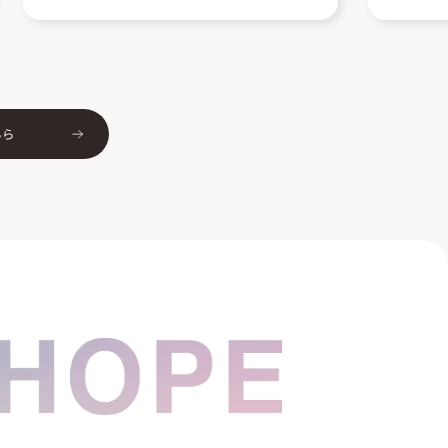
社会課
ちら