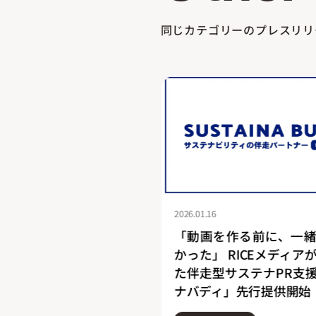
同じカテゴリーのプレスリリ
2025.10.02
る前に、一緒に悩みた
RICEメディア、宮崎県
ICEメディアが立ち上げ
校生によるメディア『
ステナPR支援「サステ
ディア』伴奏支援をスタ
先行提供開始
社会課題の啓発