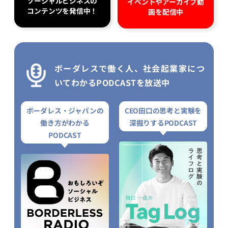
ソーシャルビジネスの
イベントやアーカイブ動
コンテンツを発信中！
画を配信中
ボーダレスで働く人、社会起業家につ
いてわかるPODCASTを放送中
ボーダレス・ジャパンの
CEO田口の思考と実験を
働き方がわかる
深掘りするPODCAST
PODCAST