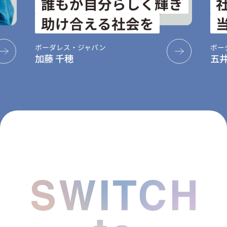
き
社会を照らす仕事が
当たり前になる未来へ
ボーダレス・ジャパン
LIB
五井 健登
大村