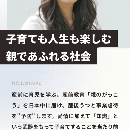
採用情報
起業家になる
子育ても人生も楽しむ
アライになる
親であふれる社会
サービスを利用する
わたしのHOPE
イベント
産前に育児を学ぶ、産前教育「親のがっこ
う」を日本中に届け、産後うつと事業虐待
プレスルーム
を"予防"します。愛情に加えて「知識」と
いう武器をもって子育てすることを当たり前