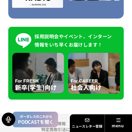
採用説明会やイベント、インターン
情報をいち早くお届けします！
For FRESH
For CAREER
新卒(学生)向け
社会人向け
ボーダレスのこれから
PODCASTを聞く
会社情報
個人情報
セキュリティ方針
ニュースレター登録
特定商取引法に基づく表記