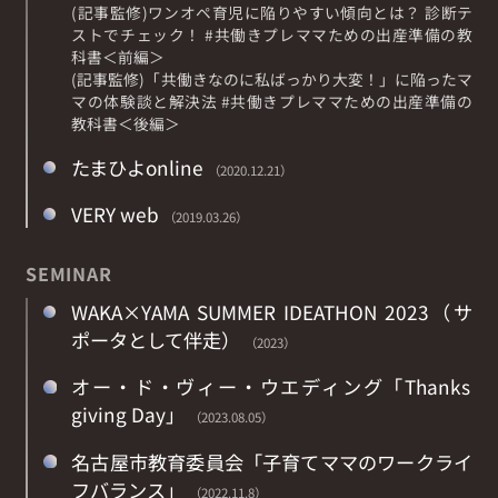
(記事監修)ワンオペ育児に陥りやすい傾向とは？ 診断テ
ストでチェック！ #共働きプレママための出産準備の教
科書＜前編＞
(記事監修)「共働きなのに私ばっかり大変！」に陥ったマ
マの体験談と解決法 #共働きプレママための出産準備の
教科書＜後編＞
たまひよonline
（2020.12.21）
VERY web
（2019.03.26）
SEMINAR
WAKA×YAMA SUMMER IDEATHON 2023（サ
ポータとして伴走）
（2023）
オー・ド・ヴィー・ウエディング「Thanks
giving Day」
（2023.08.05）
名古屋市教育委員会「子育てママのワークライ
フバランス」
（2022.11.8）