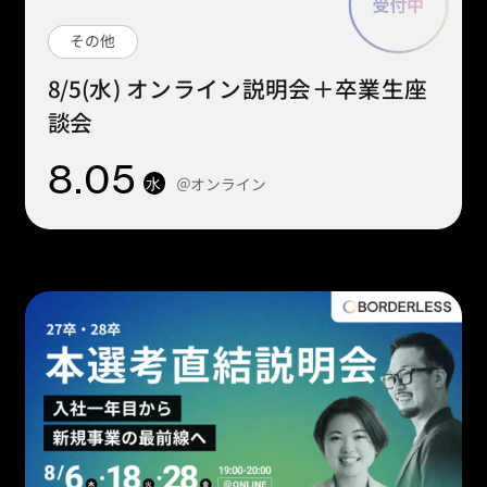
その他
8/5(水) オンライン説明会＋卒業生座
談会
8
.05
＠オンライン
水