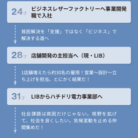
ビジネスレザーファクトリーへ事業開発
24
才
職で入社
貧困解決を「支援」ではなく「ビジネス」で
解決する道へ
28
店舗開発の主担当へ（現・LIB）
才
1店舗増えたら約30名の雇用！営業～設計～立
ち上げを担当。とにかく結果だ！
31
LIBからハチドリ電力事業部へ
才
社会課題は貧困だけじゃない。視野を拡げ
て、社会を良くしたい。気候変動を止める仲
間集めだ！