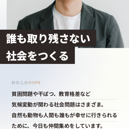
採用情報
起業家になる
誰も取り残さない
アライになる
社会をつくる
サービスを利用する
わたしのHOPE
イベント
貧困問題や干ばつ、教育格差など
気候変動が関わる社会問題はさまざま。
プレスルーム
自然も動物も人間も誰もが幸せに行きられる
ために、今日も仲間集めをしています。