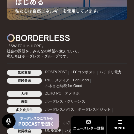
『SWITCH to HOPE』
社会の課題を、みんなの希望へ変えていく。
私たちはボーダレス・グループです。
POST&POST
LFCコンポスト
ハチドリ電力
気候変動
RICE メディア
For Good
市民参画
ふるさと納税 for Good
ZERO PC
アノサポ
人権
ボーダレス・グリーンズ
農業
ボーダレスハウス
ボーダレスビジット
多文化共生
むすびば
ボーダレスのこれから
PODCASTを聞く
夢中教室
小さな森の学童
教育・子育て
ニュースレター登録
UNROOF
いえとしごと
就労機会