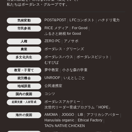
私たちはボーダレス・グループです。
POST&POST
LFCコンポスト
ハチドリ電力
気候変動
RICE メディア
For Good
市民参画
ふるさと納税 for Good
ZERO PC
アノサポ
人権
ボーダレス・グリーンズ
農業
ボーダレスハウス
ボーダレスビジット
多文化共生
むすびば
夢中教室
小さな森の学童
教育・子育て
UNROOF
いえとしごと
就労機会
公民連携室
地域課題
コシツ
国内の貧困
ボーダレスアカデミー
起業支援・人材育成
次世代リーダー育成プログラム「HOPE」
AMOMA
JOGGO
LIB
アフリカシアバター
海外の貧困
Haruulala organic
Ethical Factory
TAO's NATIVE CHICKEN