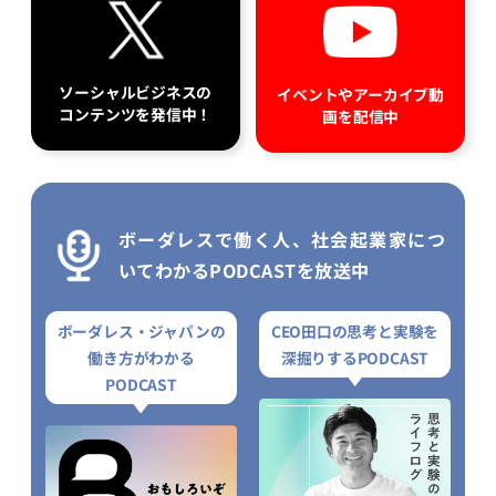
ソーシャルビジネスの
イベントやアーカイブ動
コンテンツを発信中！
画を配信中
ボーダレスで働く人、社会起業家につ
いてわかるPODCASTを放送中
ボーダレス・ジャパンの
CEO田口の思考と実験を
働き方がわかる
深掘りするPODCAST
PODCAST