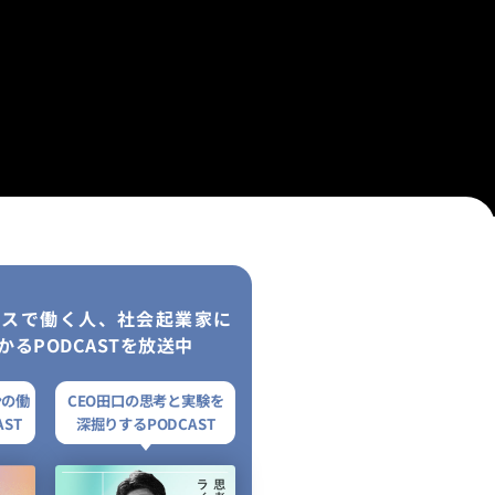
レスで働く人、社会起業家に
かるPODCASTを放送中
ンの働
CEO田口の思考と実験を
ST
深掘りするPODCAST