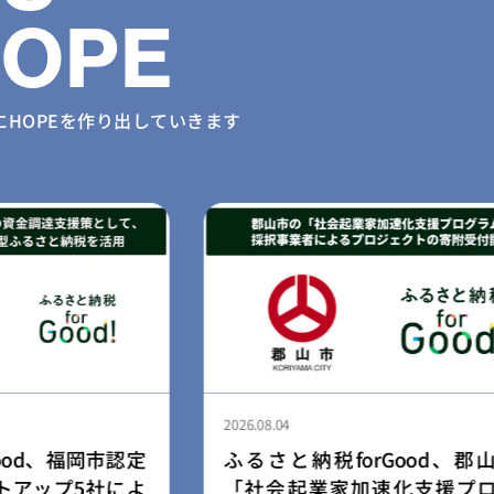
HOPE
に
HOPEを作り出していきます
2026.08.03
Good、郡山市の
民間学童「小さな森の学童」
化支援プログラ
園・幼稚園向け学童開設支援