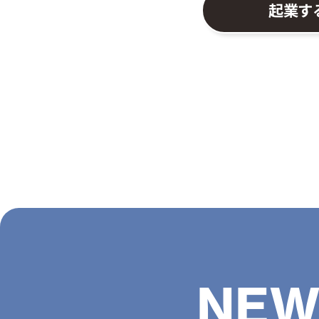
起業す
NEW