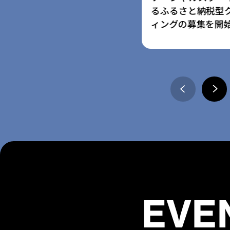
さと納税型クラウドファンデ
ム」採択事業者に
の募集を開始
の寄附受付開始
EVE