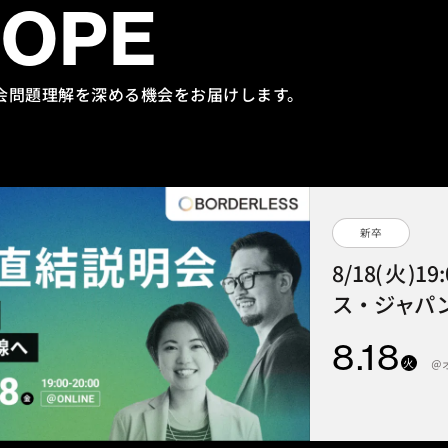
HOPE
会問題理解を
深める機会をお届けします。
新卒
8/18(火)1
ス・ジャパン
8
.18
火
＠