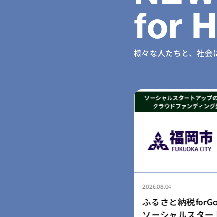
for 
様々な人たちと、社会
2026.08.04
納税forGood、福岡市認定
ふるさと納税for
ャルスタートアップ5社によ
「社会起業家加速