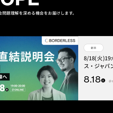
会問題理解を
深める機会をお届けします。
新卒
8/18(火)1
ス・ジャパン
8
.18
火
＠