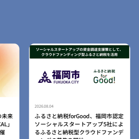
2026.08.04
市認定
ふるさと納税forGood、郡山市の
社によ
「社会起業家加速化支援プログラ
ァンデ
ム」採択事業者によるプロジェクト