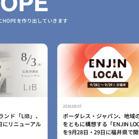
HOPE
に
HOPEを作り出していきます
2026.08.04
パン、地域の未来
ふるさと納税forGood、福岡
JIN LOCAL」
ソーシャルスタートアップ5
に福井県で開催
るふるさと納税型クラウドフ