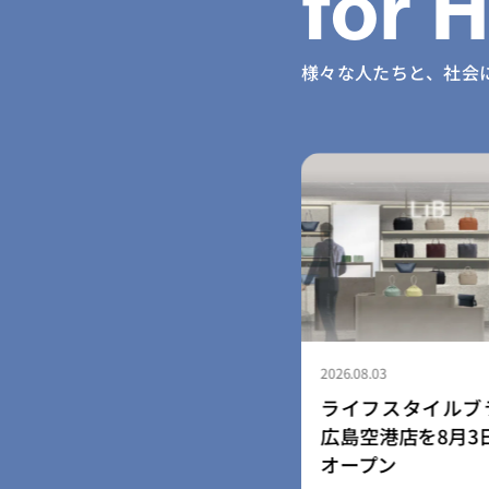
for 
様々な人たちと、社会
2026.08.07
スタイルブランド「LIB」、
ボーダレス・ジャ
港店を8月3日にリニューアル
をともに構想する「EN
ン
を9月28日・29日