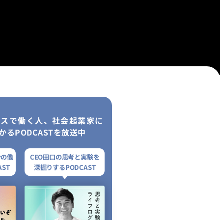
レスで働く人、社会起業家に
かるPODCASTを放送中
ンの働
CEO田口の思考と実験を
ST
深掘りするPODCAST