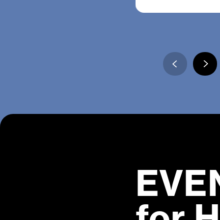
EVE
for 