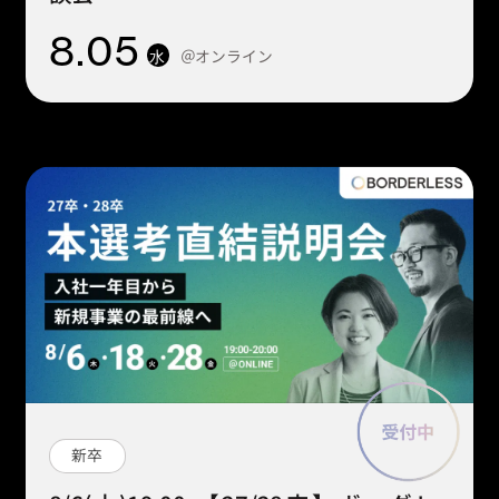
8
.05
＠オンライン
水
新卒