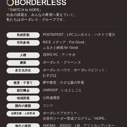
『SWITCH to HOPE』
社会の課題を、みんなの希望へ変えていく。
私たちはボーダレス・グループです。
POST&POST
LFCコンポスト
ハチドリ電力
気候変動
RICE メディア
For Good
市民参画
ふるさと納税 for Good
ZERO PC
アノサポ
人権
ボーダレス・グリーンズ
農業
ボーダレスハウス
ボーダレスビジット
多文化共生
むすびば
夢中教室
小さな森の学童
教育・子育て
UNROOF
いえとしごと
就労機会
公民連携室
地域課題
コシツ
国内の貧困
ボーダレスアカデミー
起業支援・人材育成
次世代リーダー育成プログラム「HOPE」
AMOMA
JOGGO
LIB
アフリカシアバター
海外の貧困