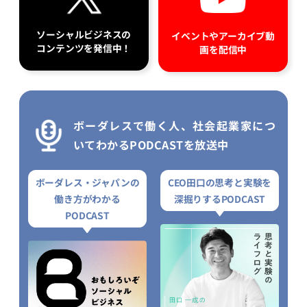
ソーシャルビジネスの
イベントやアーカイブ動
コンテンツを発信中！
画を配信中
ボーダレスで働く人、社会起業家につ
いてわかるPODCASTを放送中
ボーダレス・ジャパンの
CEO田口の思考と実験を
働き方がわかる
深掘りするPODCAST
PODCAST