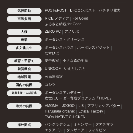
POST&POST
LFCコンポスト
ハチドリ電力
気候変動
RICE メディア
For Good
市民参画
ふるさと納税 for Good
ZERO PC
アノサポ
人権
ボーダレス・グリーンズ
農業
ボーダレスハウス
ボーダレスビジット
多文化共生
むすびば
夢中教室
小さな森の学童
教育・子育て
UNROOF
いえとしごと
就労機会
公民連携室
地域課題
コシツ
国内の貧困
ボーダレスアカデミー
起業支援・人材育成
次世代リーダー育成プログラム「HOPE」
AMOMA
JOGGO
LIB
アフリカシアバター
海外の貧困
Haruulala organic
Ethical Factory
TAO's NATIVE CHICKEN
バングラデシュ
ミャンマー
グアテマラ
海外拠点
エクアドル
タンザニア
フィリピン