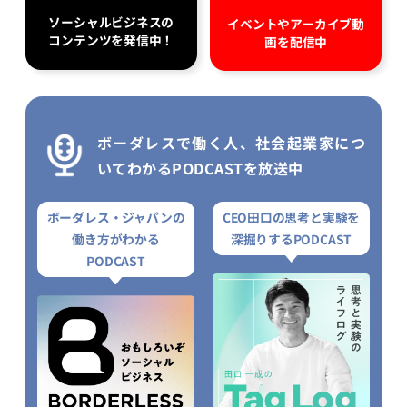
ソーシャルビジネスの
イベントやアーカイブ動
コンテンツを発信中！
画を配信中
ボーダレスで働く人、社会起業家につ
いてわかるPODCASTを放送中
ボーダレス・ジャパンの
CEO田口の思考と実験を
働き方がわかる
深掘りするPODCAST
PODCAST