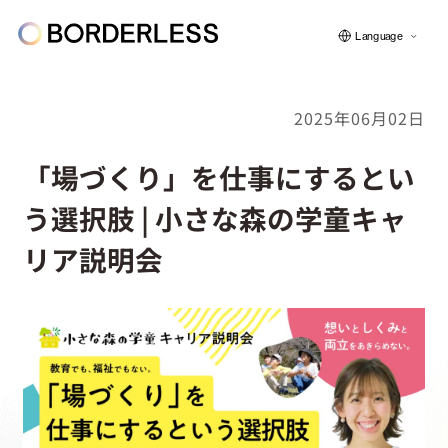
Language
2025年06月02日
ボーダレスについて
「場づくり」を仕事にするとい
う選択肢 | 小さな森の学童キャ
グループの仕組み
リア説明会
ソーシャルビジネス
フェロー紹介