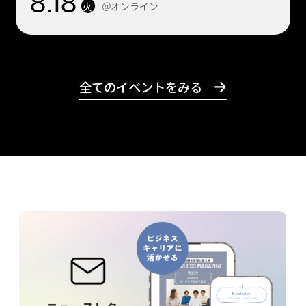
8
.18
＠オンライン
火
全てのイベントをみる