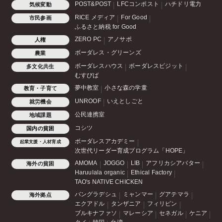
POST&POST
LFCコンポスト
ハチドリ電力
気候変動
RICE メディア
For Good
市民参画
ふるさと納税 for Good
ZERO PC
アノサポ
人権
ボーダレス・グリーンズ
農業
ボーダレスハウス
ボーダレスビジット
多文化共生
むすびば
夢中教室
小さな森の学童
教育・子育て
UNROOF
いえとしごと
就労機会
公民連携室
地域課題
コシツ
国内の貧困
ボーダレスアカデミー
起業支援・人材育成
次世代リーダー育成プログラム「HOPE」
AMOMA
JOGGO
LIB
アフリカシアバター
海外の貧困
Haruulala organic
Ethical Factory
TAO's NATIVE CHICKEN
バングラデシュ
ミャンマー
グアテマラ
海外拠点
エクアドル
タンザニア
フィリピン
ブルキナファソ
マレーシア
セネガル
ケニア