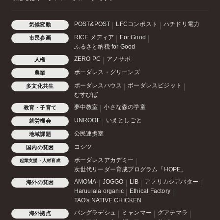
POST&POST
LFCコンポスト
ハチドリ電力
気候変動
RICE メディア
For Good
市民参画
ふるさと納税 for Good
ZERO PC
アノサポ
人権
ボーダレス・グリーンズ
農業
ボーダレスハウス
ボーダレスビジット
多文化共生
むすびば
夢中教室
小さな森の学童
教育・子育て
UNROOF
いえとしごと
就労機会
公民連携室
地域課題
コシツ
国内の貧困
ボーダレスアカデミー
起業支援・人材育成
次世代リーダー育成プログラム「HOPE」
AMOMA
JOGGO
LIB
アフリカシアバター
海外の貧困
Haruulala organic
Ethical Factory
TAO's NATIVE CHICKEN
バングラデシュ
ミャンマー
グアテマラ
海外拠点