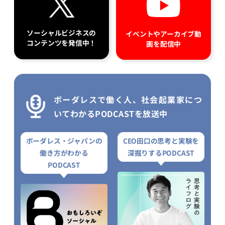
ソーシャルビジネスの
イベントやアーカイブ動
コンテンツを発信中！
画を配信中
ボーダレスで働く人、社会起業家につ
いてわかるPODCASTを放送中
ボーダレス・ジャパンの
CEO田口の思考と実験を
働き方がわかる
深掘りするPODCAST
PODCAST