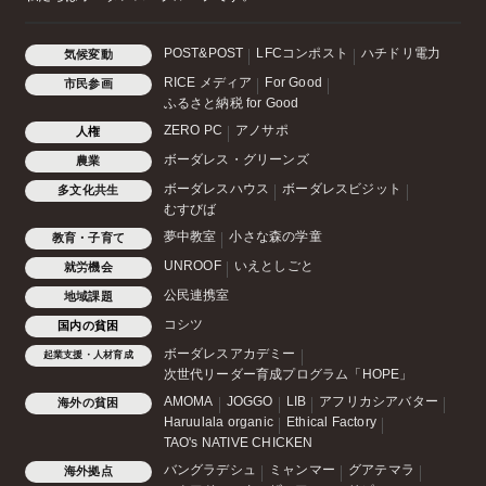
POST&POST
LFCコンポスト
ハチドリ電力
気候変動
RICE メディア
For Good
市民参画
ふるさと納税 for Good
ZERO PC
アノサポ
人権
ボーダレス・グリーンズ
農業
ボーダレスハウス
ボーダレスビジット
多文化共生
むすびば
夢中教室
小さな森の学童
教育・子育て
UNROOF
いえとしごと
就労機会
公民連携室
地域課題
コシツ
国内の貧困
ボーダレスアカデミー
起業支援・人材育成
次世代リーダー育成プログラム「HOPE」
AMOMA
JOGGO
LIB
アフリカシアバター
海外の貧困
Haruulala organic
Ethical Factory
TAO's NATIVE CHICKEN
バングラデシュ
ミャンマー
グアテマラ
海外拠点