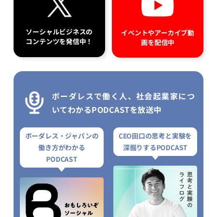
ソーシャルビジネスの
イベントやアーカイブ動
コンテンツを発信中！
画を配信中
ボーダレスで働く人、社会起業家につ
いてわかるPODCASTを放送中
ボーダレス・ジャパンの
CEO田口の思考と実験を
働き方がわかる
深掘りするPODCAST
PODCAST