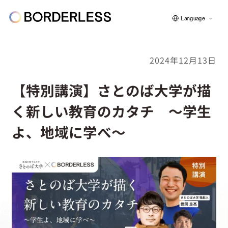
Language
2024年12月13日
ボーダレスについて
【特別講演】さとのば大学が描
く新しい教育のカタチ ～学生
グループの仕組み
よ、地域に学べ～
ソーシャルビジネス
フェロー紹介