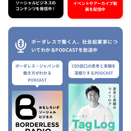
ソーシャルビジネスの
イベントやアーカイブ動
コンテンツを発信中！
画を配信中
ボーダレスで働く人、社会起業家につ
いてわかるPODCASTを放送中
ボーダレス・ジャパンの
CEO田口の思考と実験を
働き方がわかる
深掘りするPODCAST
PODCAST