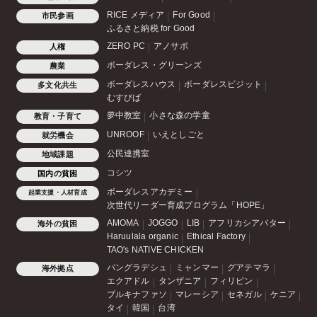
RICE メディア
For Good
市民参画
ふるさと納税 for Good
ZERO PC
アノサポ
人権
ボーダレス・グリーンズ
農業
ボーダレスハウス
ボーダレスビジット
多文化共生
むすびば
夢中教室
小さな森の学童
教育・子育て
UNROOF
いえとしごと
就労機会
公民連携室
地域課題
コシツ
国内の貧困
ボーダレスアカデミー
起業支援・人材育成
次世代リーダー育成プログラム「HOPE」
AMOMA
JOGGO
LIB
アフリカシアバター
海外の貧困
Haruulala organic
Ethical Factory
TAO's NATIVE CHICKEN
バングラデシュ
ミャンマー
グアテマラ
海外拠点
エクアドル
タンザニア
フィリピン
ブルキナファソ
マレーシア
セネガル
ケニア
タイ
韓国
台湾