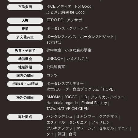
RICE メディア
For Good
市民参画
ふるさと納税 for Good
ZERO PC
アノサポ
人権
ボーダレス・グリーンズ
農業
ボーダレスハウス
ボーダレスビジット
多文化共生
むすびば
夢中教室
小さな森の学童
教育・子育て
UNROOF
いえとしごと
就労機会
公民連携室
地域課題
コシツ
国内の貧困
ボーダレスアカデミー
起業支援・人材育成
次世代リーダー育成プログラム「HOPE」
AMOMA
JOGGO
LIB
アフリカシアバター
海外の貧困
Haruulala organic
Ethical Factory
TAO's NATIVE CHICKEN
バングラデシュ
ミャンマー
グアテマラ
海外拠点
エクアドル
タンザニア
フィリピン
ブルキナファソ
マレーシア
セネガル
ケニア
タイ
韓国
台湾