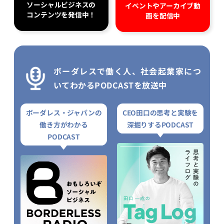
ソーシャルビジネスの
イベントやアーカイブ動
コンテンツを発信中！
画を配信中
ボーダレスで働く人、社会起業家につ
いてわかるPODCASTを放送中
ボーダレス・ジャパンの
CEO田口の思考と実験を
働き方がわかる
深掘りするPODCAST
PODCAST