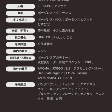
ZERO PC
アノサポ
人権
ボーダレス・グリーンズ
農業
ボーダレスハウス
ボーダレスビジット
多文化共生
むすびば
夢中教室
小さな森の学童
教育・子育て
UNROOF
いえとしごと
就労機会
公民連携室
地域課題
コシツ
国内の貧困
ボーダレスアカデミー
起業支援・人材育成
次世代リーダー育成プログラム「HOPE」
AMOMA
JOGGO
LIB
アフリカシアバター
海外の貧困
Haruulala organic
Ethical Factory
TAO's NATIVE CHICKEN
バングラデシュ
ミャンマー
グアテマラ
海外拠点
エクアドル
タンザニア
フィリピン
ブルキナファソ
マレーシア
セネガル
ケニア
タイ
韓国
台湾