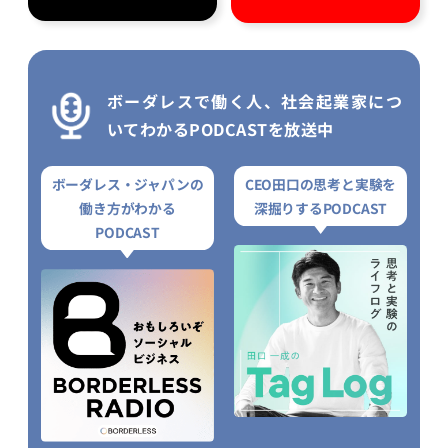
ボーダレスで働く人、社会起業家につ
いてわかるPODCASTを放送中
ボーダレス・ジャパンの
CEO田口の思考と実験を
働き方がわかる
深掘りするPODCAST
PODCAST