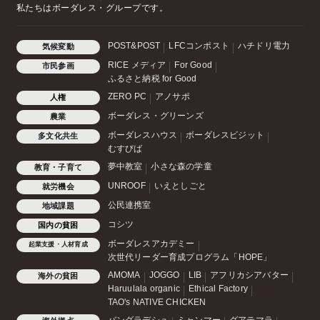
私たちはボーダレス・グループです。
POST&POST
LFCコンポスト
ハチドリ電力
気候変動
RICE メディア
For Good
市民参画
ふるさと納税 for Good
ZERO PC
アノサポ
人権
ボーダレス・グリーンズ
農業
ボーダレスハウス
ボーダレスビジット
多文化共生
むすびば
夢中教室
小さな森の学童
教育・子育て
UNROOF
いえとしごと
就労機会
公民連携室
地域課題
コシツ
国内の貧困
ボーダレスアカデミー
起業支援・人材育成
次世代リーダー育成プログラム「HOPE」
AMOMA
JOGGO
LIB
アフリカシアバター
海外の貧困
Haruulala organic
Ethical Factory
TAO's NATIVE CHICKEN