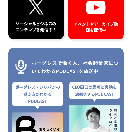
ソーシャルビジネスの
イベントやアーカイブ動
コンテンツを発信中！
画を配信中
ボーダレスで働く人、社会起業家につ
いてわかるPODCASTを放送中
ボーダレス・ジャパンの
CEO田口の思考と実験を
働き方がわかる
深掘りするPODCAST
PODCAST