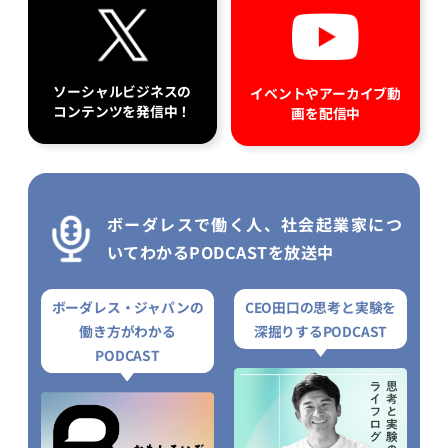
ソーシャルビジネスの
イベントやアーカイブ動
コンテンツを発信中！
画を配信中
ボーダレスで働く人、社会起業家につ
いてわかるPODCASTを放送中
ボーダレス・ジャパンの
CEO田口の思考と実験を
働き方がわかる
深掘りするPODCAST
PODCAST