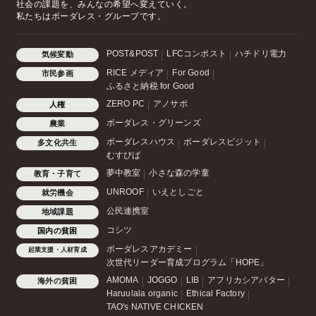
社会の課題を、みんなの希望へ変えていく。
私たちはボーダレス・グループです。
POST&POST
LFCコンポスト
ハチドリ電力
気候変動
RICE メディア
For Good
市民参画
ふるさと納税 for Good
ZERO PC
アノサポ
人権
ボーダレス・グリーンズ
農業
ボーダレスハウス
ボーダレスビジット
多文化共生
むすびば
夢中教室
小さな森の学童
教育・子育て
UNROOF
いえとしごと
就労機会
公民連携室
地域課題
コシツ
国内の貧困
ボーダレスアカデミー
起業支援・人材育成
次世代リーダー育成プログラム「HOPE」
AMOMA
JOGGO
LIB
アフリカシアバター
海外の貧困
Haruulala organic
Ethical Factory
TAO's NATIVE CHICKEN