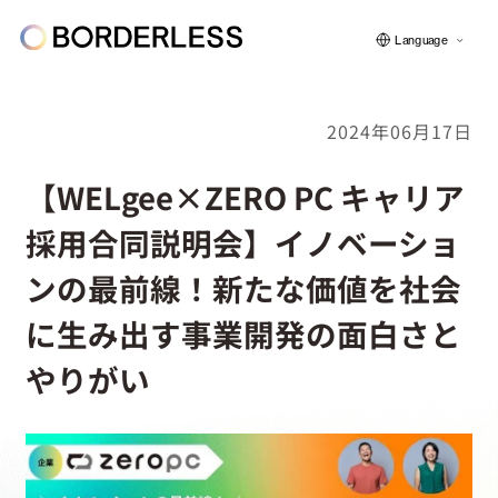
Language
2024年06月17日
ボーダレスについて
【WELgee×ZERO PC キャリア
採用合同説明会】イノベーショ
グループの仕組み
ンの最前線！新たな価値を社会
に生み出す事業開発の面白さと
ソーシャルビジネス
やりがい
フェロー紹介