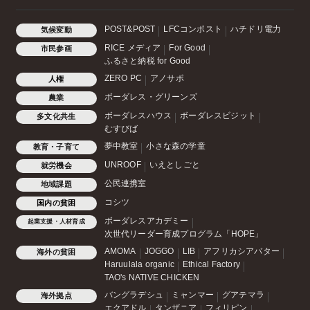
POST&POST
LFCコンポスト
ハチドリ電力
気候変動
RICE メディア
For Good
市民参画
ふるさと納税 for Good
ZERO PC
アノサポ
人権
ボーダレス・グリーンズ
農業
ボーダレスハウス
ボーダレスビジット
多文化共生
むすびば
夢中教室
小さな森の学童
教育・子育て
UNROOF
いえとしごと
就労機会
公民連携室
地域課題
コシツ
国内の貧困
ボーダレスアカデミー
起業支援・人材育成
次世代リーダー育成プログラム「HOPE」
AMOMA
JOGGO
LIB
アフリカシアバター
海外の貧困
Haruulala organic
Ethical Factory
TAO's NATIVE CHICKEN
バングラデシュ
ミャンマー
グアテマラ
海外拠点
エクアドル
タンザニア
フィリピン