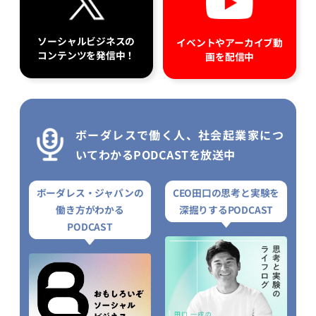
ソーシャルビジネスの
イベントやアーカイブ動
コンテンツを発信中！
画を配信中
ボーダレスで働く人、社会起業家につ
いてわかるPODCASTを放送中
ボーダレス・ジャパンの
CEO田口の思考と実験を
働き方がわかる
深掘りするPODCAST
PODCAST