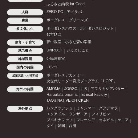
ふるさと納税 for Good
ZERO PC
アノサポ
人権
ボーダレス・グリーンズ
農業
ボーダレスハウス
ボーダレスビジット
多文化共生
むすびば
夢中教室
小さな森の学童
教育・子育て
UNROOF
いえとしごと
就労機会
公民連携室
地域課題
コシツ
国内の貧困
ボーダレスアカデミー
起業支援・人材育成
次世代リーダー育成プログラム「HOPE」
AMOMA
JOGGO
LIB
アフリカシアバター
海外の貧困
Haruulala organic
Ethical Factory
TAO's NATIVE CHICKEN
バングラデシュ
ミャンマー
グアテマラ
海外拠点
エクアドル
タンザニア
フィリピン
ブルキナファソ
マレーシア
セネガル
ケニア
タイ
韓国
台湾