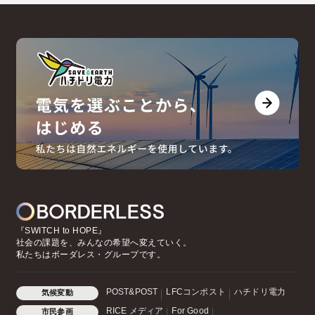
『SWITCH to HOPE』
社会の課題を、みんなの希望へ変えていく。
私たちはボーダレス・グループです。
POST&POST
LFCコンポスト
ハチドリ電力
気候変動
RICE メディア
For Good
市民参画