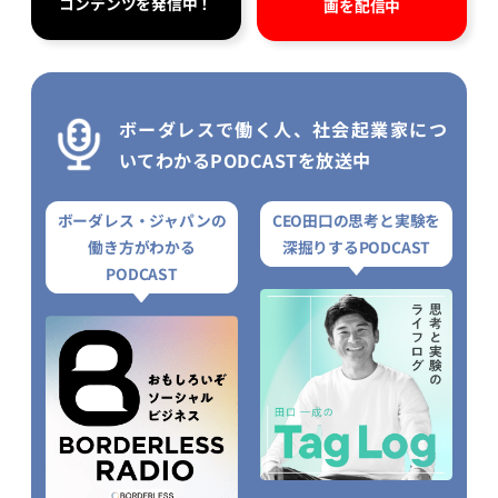
コンテンツを発信中！
画を配信中
ボーダレスで働く人、社会起業家につ
いてわかるPODCASTを放送中
ボーダレス・ジャパンの
CEO田口の思考と実験を
働き方がわかる
深掘りするPODCAST
PODCAST