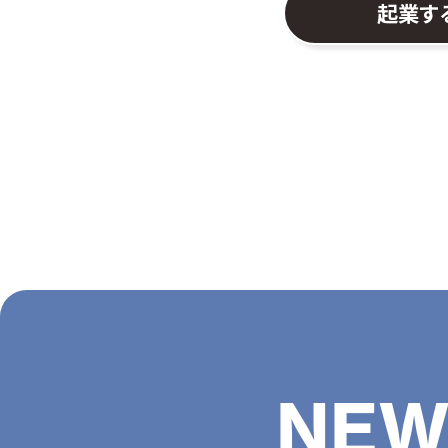
起業す
NEW