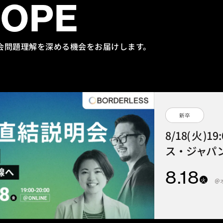
HOPE
会問題理解を
深める機会をお届けします。
新卒
8/18(火)1
ス・ジャパン
8
.18
火
＠