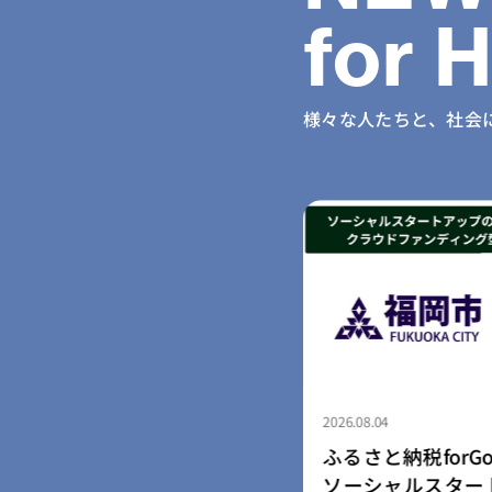
for 
様々な人たちと、社会
2026.08.04
納税forGood、福岡市認定
ふるさと納税for
ャルスタートアップ5社によ
「社会起業家加速