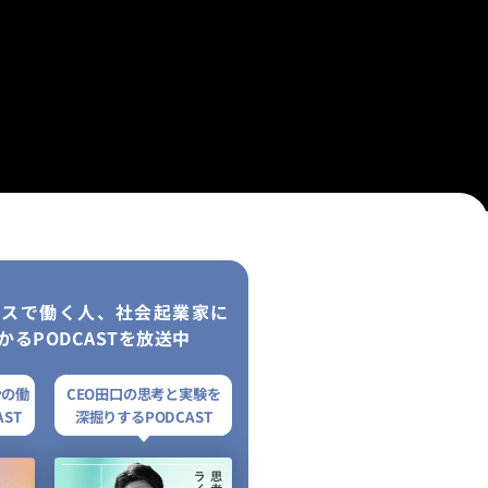
レスで働く人、社会起業家に
かるPODCASTを放送中
ンの働
CEO田口の思考と実験を
ST
深掘りするPODCAST