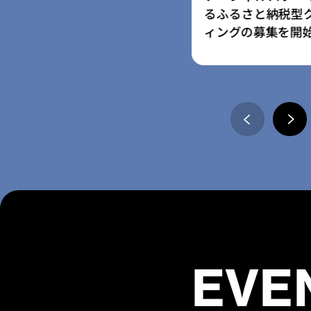
さと納税型クラウドファンデ
ム」採択事業者に
の募集を開始
の寄附受付開始
EVE