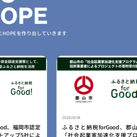
HOPE
に
HOPEを作り出していきます
2026.08.03
Good、郡山市の
民間学童「小さな森の学童」
化支援プログラ
園・幼稚園向け学童開設支援