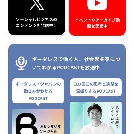
ソーシャルビジネスの
イベントやアーカイブ動
コンテンツを発信中！
画を配信中
ボーダレスで働く人、社会起業家につ
いてわかるPODCASTを放送中
ボーダレス・ジャパンの
CEO田口の思考と実験を
働き方がわかる
深掘りするPODCAST
PODCAST