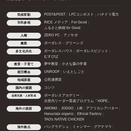
POST&POST
LFCコンポスト
ハチドリ電力
気候変動
RICE メディア
For Good
市民参画
ふるさと納税 for Good
ZERO PC
アノサポ
人権
ボーダレス・グリーンズ
農業
ボーダレスハウス
ボーダレスビジット
多文化共生
むすびば
夢中教室
小さな森の学童
教育・子育て
UNROOF
いえとしごと
就労機会
公民連携室
地域課題
コシツ
国内の貧困
ボーダレスアカデミー
起業支援・人材育成
次世代リーダー育成プログラム「HOPE」
AMOMA
JOGGO
LIB
アフリカシアバター
海外の貧困
Haruulala organic
Ethical Factory
TAO's NATIVE CHICKEN
バングラデシュ
ミャンマー
グアテマラ
海外拠点