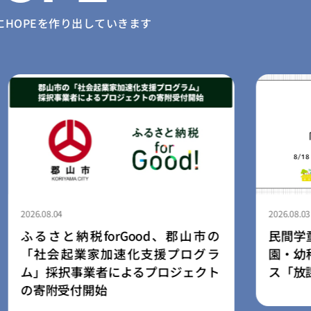
に
HOPEを作り出していきます
2026.08.03
Good、郡山市の
民間学童「小さな森の学童」
化支援プログラ
園・幼稚園向け学童開設支援
よるプロジェクト
ス「放課後の森」を提供開始