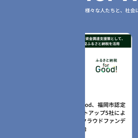
様々な人たちと、社会
2026.08.04
納税forGood、福岡市認定
ふるさと納税for
ャルスタートアップ5社によ
「社会起業家加速
さと納税型クラウドファンデ
ム」採択事業者に
の募集を開始
の寄附受付開始