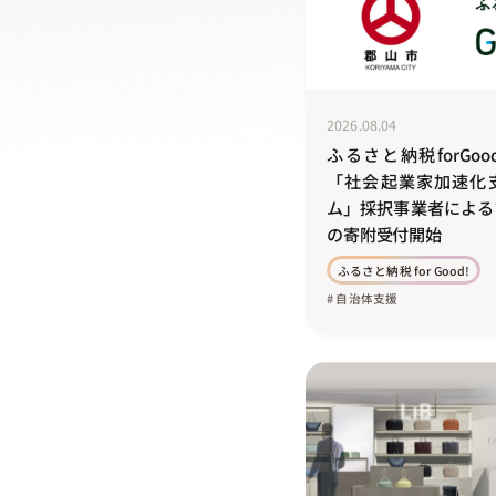
2026.08.04
ふるさと納税forGo
「社会起業家加速化
ム」採択事業者による
の寄附受付開始
ふるさと納税 for Good!
# 自治体支援