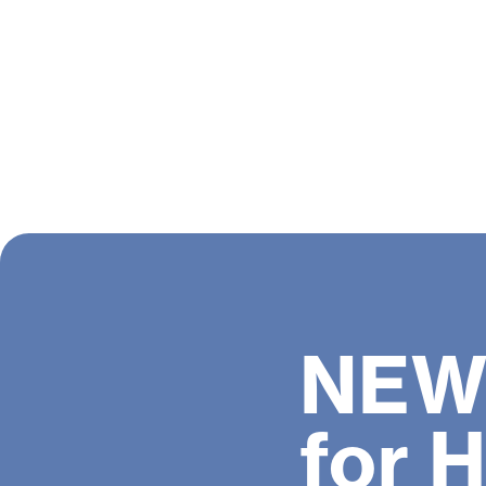
NEW
for 