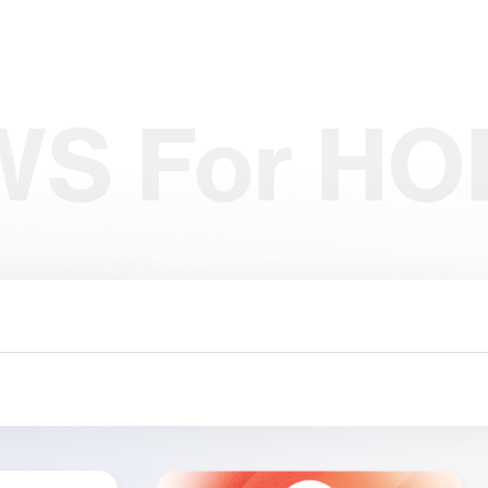
WS
For HO