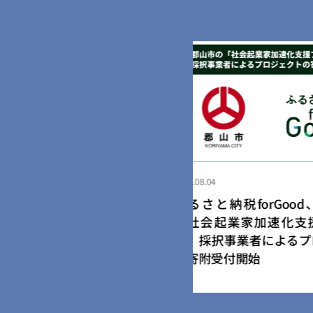
2026.08.03
と納税forGood、郡山市の
民間学童「小さな
起業家加速化支援プログラ
園・幼稚園向け学
択事業者によるプロジェクト
ス「放課後の森」
受付開始