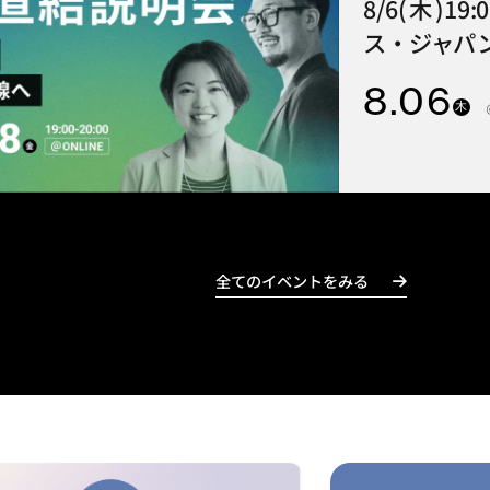
8/6(木)1
ス・ジャパン
8
.06
木
全てのイベントをみる