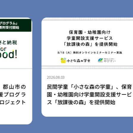
2026.08.03
森の学童」、保育
【ふるさと納税for Good×石
童開設支援サービ
松市】ポムポムプリン30周年
を提供開始
した地域応援プロジェクトを8
より開始