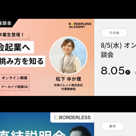
その他
8/5(水)
談会
8
.05
水
新卒