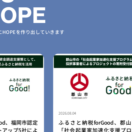
HOPE
に
HOPEを作り出していきます
2026.08.03
Good、郡山市の
民間学童「小さな森の学童」
化支援プログラ
園・幼稚園向け学童開設支援