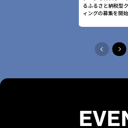
さと納税型クラウドファンデ
ム」採択事業者に
の募集を開始
の寄附受付開始
EVE