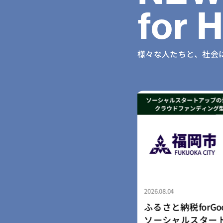
for 
様々な人たちと、社会
2026.08.04
納税forGood、福岡市認定
ふるさと納税for
ャルスタートアップ5社によ
「社会起業家加速