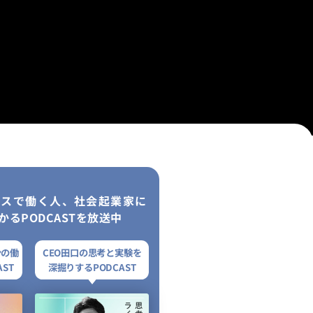
レスで働く人、社会起業家に
かるPODCASTを放送中
ンの働
CEO田口の思考と実験を
ST
深掘りするPODCAST