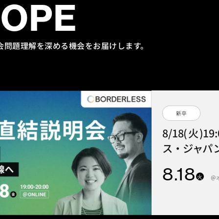
HOPE
会問題理解を
深める機会をお届けします。
新卒
8/18(火)1
ス・ジャパン
8
.18
火
＠