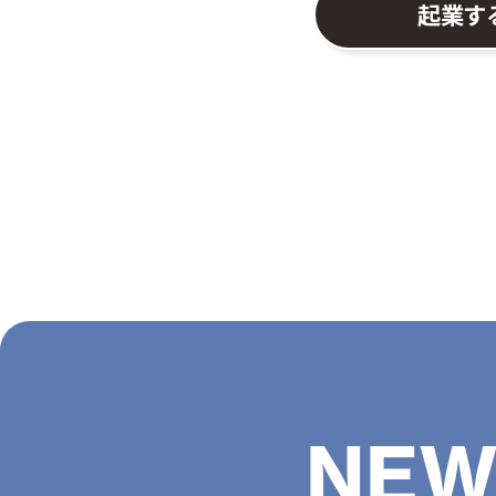
起業す
NEW