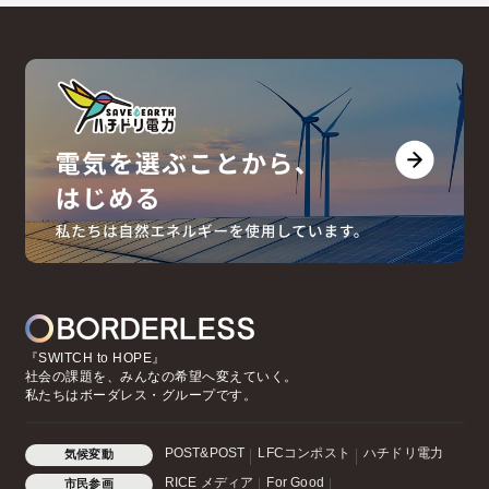
『SWITCH to HOPE』
社会の課題を、みんなの希望へ変えていく。
私たちはボーダレス・グループです。
POST&POST
LFCコンポスト
ハチドリ電力
気候変動
RICE メディア
For Good
市民参画