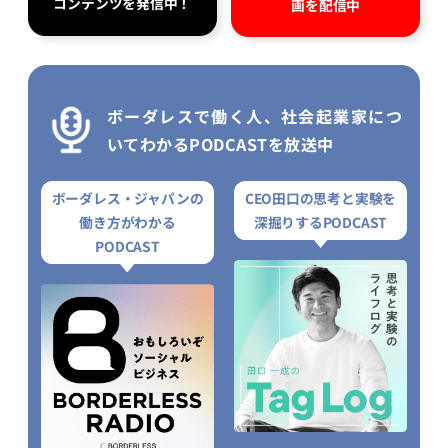
コンテンツを発信中！
画を配信中
ボーダレスで働く人、社会起業家につ
いてわかるPODCASTを放送中
ボーダレス・ジャパンの
CEO田口の思考と実験を
働き方がわかる
深掘りするPODCAST
PODCAST