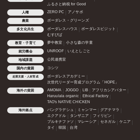
ふるさと納税 for Good
ZERO PC
アノサポ
人権
ボーダレス・グリーンズ
農業
ボーダレスハウス
ボーダレスビジット
多文化共生
むすびば
夢中教室
小さな森の学童
教育・子育て
UNROOF
いえとしごと
就労機会
公民連携室
地域課題
コシツ
国内の貧困
ボーダレスアカデミー
起業支援・人材育成
次世代リーダー育成プログラム「HOPE」
AMOMA
JOGGO
LIB
アフリカシアバター
海外の貧困
Haruulala organic
Ethical Factory
TAO's NATIVE CHICKEN
バングラデシュ
ミャンマー
グアテマラ
海外拠点
エクアドル
タンザニア
フィリピン
ブルキナファソ
マレーシア
セネガル
ケニア
タイ
韓国
台湾