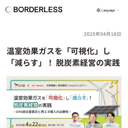
Language
2025年04月18日
ボーダレスについて
温室効果ガスを「可視化」し
「減らす」！ 脱炭素経営の実践
グループの仕組み
ソーシャルビジネス
フェロー紹介