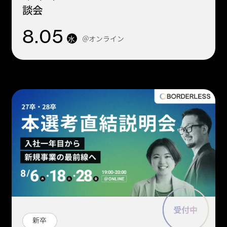
談会
8
.05
＠オンライン
水
新卒