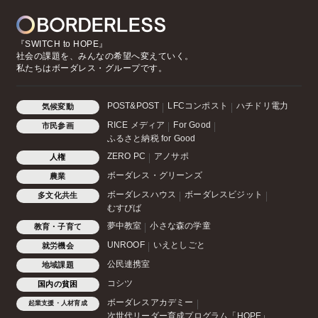
『SWITCH to HOPE』
社会の課題を、みんなの希望へ変えていく。
私たちはボーダレス・グループです。
POST&POST
LFCコンポスト
ハチドリ電力
気候変動
RICE メディア
For Good
市民参画
ふるさと納税 for Good
ZERO PC
アノサポ
人権
ボーダレス・グリーンズ
農業
ボーダレスハウス
ボーダレスビジット
多文化共生
むすびば
夢中教室
小さな森の学童
教育・子育て
UNROOF
いえとしごと
就労機会
公民連携室
地域課題
コシツ
国内の貧困
ボーダレスアカデミー
起業支援・人材育成
次世代リーダー育成プログラム「HOPE」