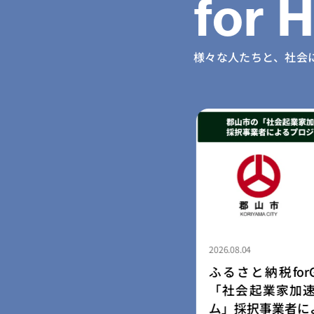
for 
様々な人たちと、社会
2026.08.04
納税forGood、福岡市認定
ふるさと納税for
ャルスタートアップ5社によ
「社会起業家加速
さと納税型クラウドファンデ
ム」採択事業者に