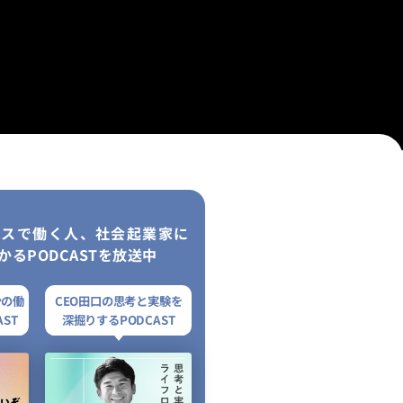
レスで働く人、社会起業家に
かるPODCASTを放送中
ンの働
CEO田口の思考と実験を
ST
深掘りするPODCAST