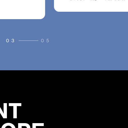
03
05
NT