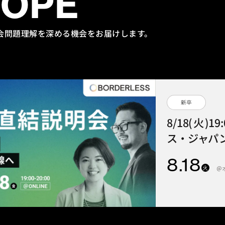
HOPE
会問題理解を
深める機会をお届けします。
新卒
8/18(火)1
ス・ジャパン
8
.18
火
＠