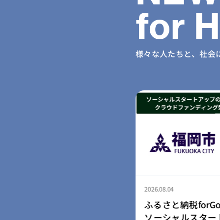
for 
様々な人たちと、社会
2026.08.04
納税forGood、福岡市認定
ふるさと納税for
ャルスタートアップ5社によ
「社会起業家加速