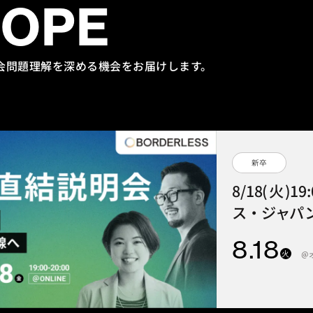
HOPE
会問題理解を
深める機会をお届けします。
新卒
8/18(火)1
ス・ジャパン
8
.18
火
＠