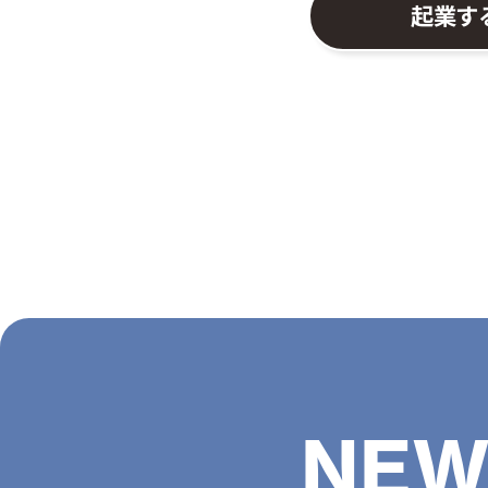
起業す
NEW