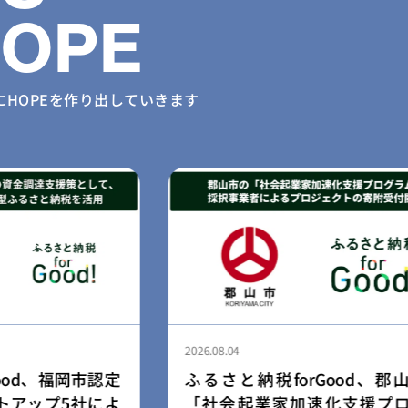
HOPE
に
HOPEを作り出していきます
2026.08.03
Good、郡山市の
民間学童「小さな森の学童」
化支援プログラ
園・幼稚園向け学童開設支援