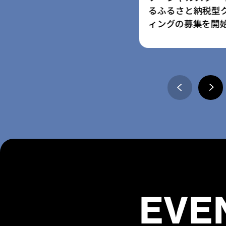
さと納税型クラウドファンデ
ム」採択事業者に
の募集を開始
の寄附受付開始
EVE