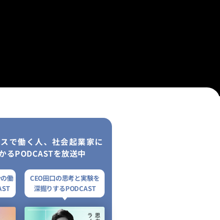
レスで働く人、社会起業家に
かるPODCASTを放送中
ンの働
CEO田口の思考と実験を
ST
深掘りするPODCAST