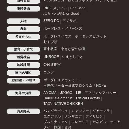
POST&POST
LFCコンポスト
ハチドリ電力
気候変動
RICE メディア
For Good
市民参画
ふるさと納税 for Good
ZERO PC
アノサポ
人権
ボーダレス・グリーンズ
農業
ボーダレスハウス
ボーダレスビジット
多文化共生
むすびば
夢中教室
小さな森の学童
教育・子育て
UNROOF
いえとしごと
就労機会
公民連携室
地域課題
コシツ
国内の貧困
ボーダレスアカデミー
起業支援・人材育成
次世代リーダー育成プログラム「HOPE」
AMOMA
JOGGO
LIB
アフリカシアバター
海外の貧困
Haruulala organic
Ethical Factory
TAO's NATIVE CHICKEN
バングラデシュ
ミャンマー
グアテマラ
海外拠点
エクアドル
タンザニア
フィリピン
ブルキナファソ
マレーシア
セネガル
ケニア
タイ
韓国
台湾