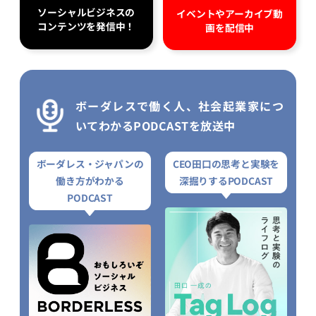
ソーシャルビジネスの
イベントやアーカイブ動
コンテンツを発信中！
画を配信中
ボーダレスで働く人、社会起業家につ
いてわかるPODCASTを放送中
ボーダレス・ジャパンの
CEO田口の思考と実験を
働き方がわかる
深掘りするPODCAST
PODCAST