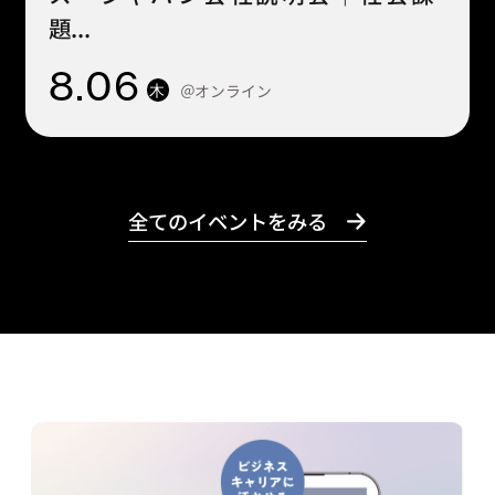
題...
8
.06
＠オンライン
木
全てのイベントをみる