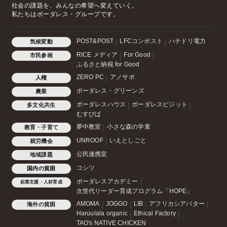
社会の課題を、みんなの希望へ変えていく。
私たちはボーダレス・グループです。
POST&POST
LFCコンポスト
ハチドリ電力
気候変動
RICE メディア
For Good
市民参画
ふるさと納税 for Good
ZERO PC
アノサポ
人権
ボーダレス・グリーンズ
農業
ボーダレスハウス
ボーダレスビジット
多文化共生
むすびば
夢中教室
小さな森の学童
教育・子育て
UNROOF
いえとしごと
就労機会
公民連携室
地域課題
コシツ
国内の貧困
ボーダレスアカデミー
起業支援・人材育成
次世代リーダー育成プログラム「HOPE」
AMOMA
JOGGO
LIB
アフリカシアバター
海外の貧困
Haruulala organic
Ethical Factory
TAO's NATIVE CHICKEN