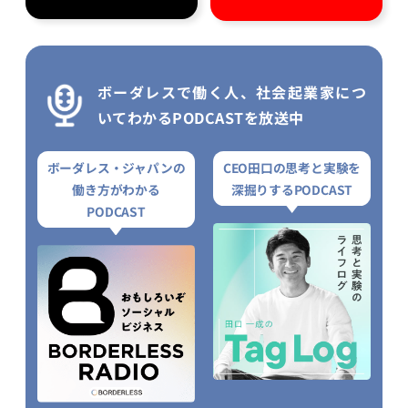
ボーダレスで働く人、社会起業家につ
いてわかるPODCASTを放送中
ボーダレス・ジャパンの
CEO田口の思考と実験を
働き方がわかる
深掘りするPODCAST
PODCAST