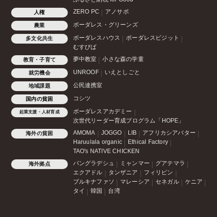
ZERO PC
アノサポ
人権
ボーダレス・グリーンズ
農業
ボーダレスハウス
ボーダレスビジット
多文化共生
むすびば
夢中教室
小さな森の学童
教育・子育て
UNROOF
いえとしごと
就労機会
公民連携室
地域課題
コシツ
国内の貧困
ボーダレスアカデミー
起業支援・人材育成
次世代リーダー育成プログラム「HOPE」
AMOMA
JOGGO
LIB
アフリカシアバター
海外の貧困
Haruulala organic
Ethical Factory
TAO's NATIVE CHICKEN
バングラデシュ
ミャンマー
グアテマラ
海外拠点
エクアドル
タンザニア
フィリピン
ブルキナファソ
マレーシア
セネガル
ケニア
タイ
韓国
台湾