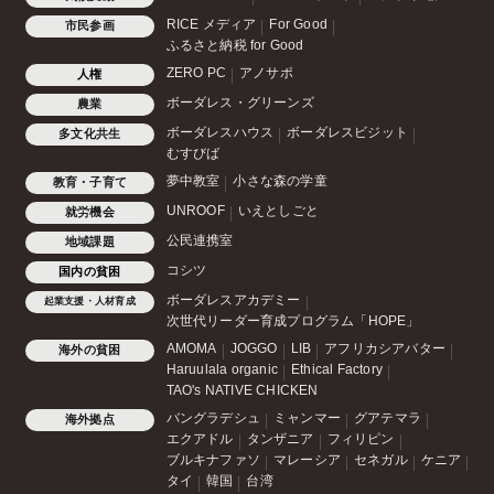
RICE メディア
For Good
市民参画
ふるさと納税 for Good
ZERO PC
アノサポ
人権
ボーダレス・グリーンズ
農業
ボーダレスハウス
ボーダレスビジット
多文化共生
むすびば
夢中教室
小さな森の学童
教育・子育て
UNROOF
いえとしごと
就労機会
公民連携室
地域課題
コシツ
国内の貧困
ボーダレスアカデミー
起業支援・人材育成
次世代リーダー育成プログラム「HOPE」
AMOMA
JOGGO
LIB
アフリカシアバター
海外の貧困
Haruulala organic
Ethical Factory
TAO's NATIVE CHICKEN
バングラデシュ
ミャンマー
グアテマラ
海外拠点
エクアドル
タンザニア
フィリピン
ブルキナファソ
マレーシア
セネガル
ケニア
タイ
韓国
台湾