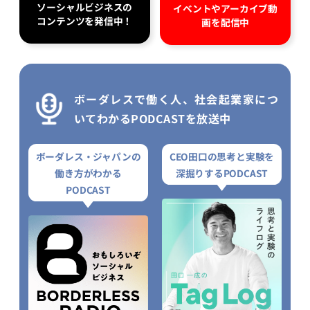
ソーシャルビジネスの
イベントやアーカイブ動
コンテンツを発信中！
画を配信中
ボーダレスで働く人、社会起業家につ
いてわかるPODCASTを放送中
ボーダレス・ジャパンの
CEO田口の思考と実験を
働き方がわかる
深掘りするPODCAST
PODCAST