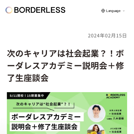
Language
2024年02月15日
ボーダレスについて
次のキャリアは社会起業？！ボ
ーダレスアカデミー説明会＋修
グループの仕組み
了生座談会
ソーシャルビジネス
フェロー紹介