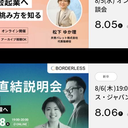
8/5(水)
談会
8
.05
水
新卒
8/6(木)1
ス・ジャパン
8
.06
木