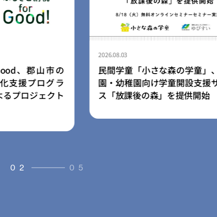
2026.08.03
森の学童」、保育
【ふるさと納税for Good×石
童開設支援サービ
松市】ポムポムプリン30周年
を提供開始
した地域応援プロジェクトを8
より開始
03
05