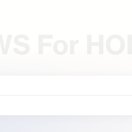
WS
For HO