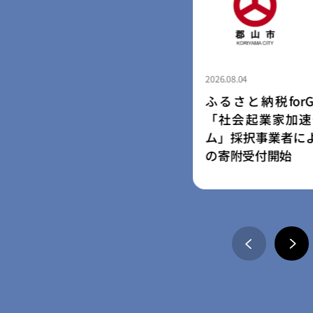
2026.08.03
と納税forGood、郡山市の
民間学童「小さな
起業家加速化支援プログラ
園・幼稚園向け学
択事業者によるプロジェクト
ス「放課後の森」
受付開始